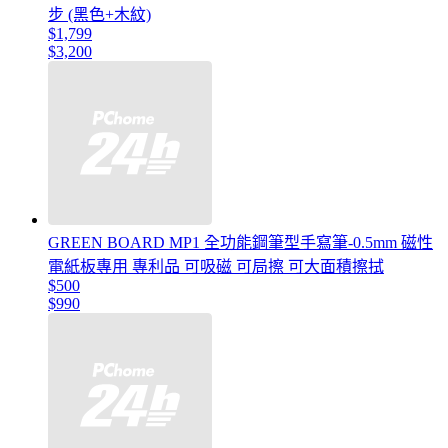
步 (黑色+木紋)
$1,799
$3,200
GREEN BOARD MP1 全功能鋼筆型手寫筆-0.5mm 磁性
電紙板專用 專利品 可吸磁 可局擦 可大面積擦拭
$500
$990