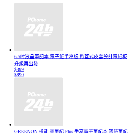
6.5吋液晶筆記本 電子紙手寫板 掀蓋式皮套設計電紙板
升級再出發
$399
$890
GREENON 橘能 雲筆記 Plus 手寫電子筆記本 智慧筆記