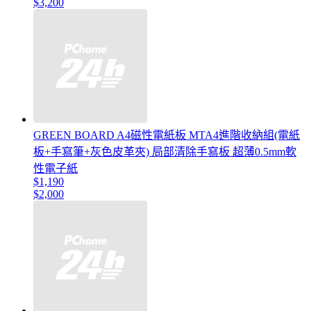
$3,200
GREEN BOARD A4磁性電紙板 MTA4進階收納組(電紙
板+手寫筆+灰色皮革夾) 局部清除手寫板 超薄0.5mm軟
性電子紙
$1,190
$2,000