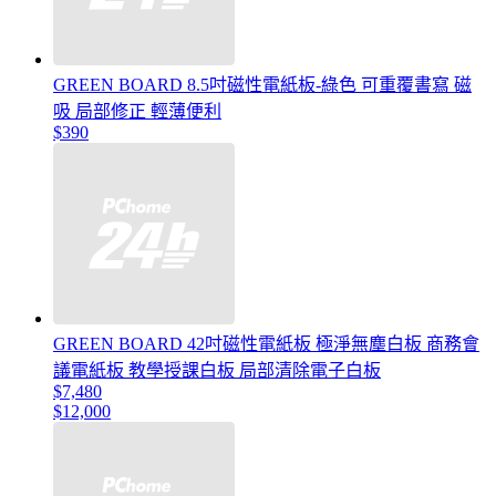
GREEN BOARD 8.5吋磁性電紙板-綠色 可重覆書寫 磁
吸 局部修正 輕薄便利
$390
GREEN BOARD 42吋磁性電紙板 極淨無塵白板 商務會
議電紙板 教學授課白板 局部清除電子白板
$7,480
$12,000