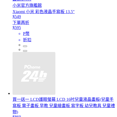
小米官方旗艦館
Xiaomi 小米 彩色液晶手寫板 13.5"
$549
下單再折
$595
P幣
折扣
買一送一 LCD護眼螢幕 LCD 16吋兒童液晶畫板(兒童手
寫板 電子畫板 早教 兒童繪畫板 寫字板 幼兒教具 兒童禮
物)
$860