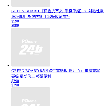
GREEN BOARD 【棕色皮革夾+手寫筆組】8.5吋磁性電
紙板專用 極致防護 手寫筆收納設計
$590
$999
GREEN BOARD 8.5吋磁性電紙板-粉紅色 可重覆書寫
磁吸 局部修正 輕薄便利
$390
$790