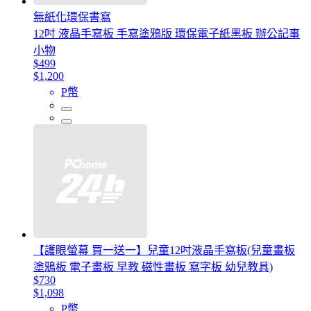
無紙化環保書寫
12吋 液晶手寫板 手寫塗鴉版 環保電子紙黑板 辦公記事
小物
$499
$1,200
P幣
【護眼螢幕 買一送一】兒童12吋液晶手寫板(兒童畫板
塗鴉板 電子畫板 早教 磁性畫板 寫字板 幼兒教具)
$730
$1,098
P幣