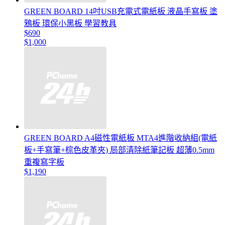
GREEN BOARD 14吋USB充電式電紙板 液晶手寫板 塗
鴉板 環保小黑板 學習教具
$690
$1,000
GREEN BOARD A4磁性電紙板 MTA4進階收納組(電紙
板+手寫筆+棕色皮革夾) 局部清除紙筆記板 超薄0.5mm
重複寫字板
$1,190