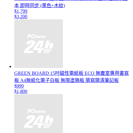
本 即時同步 (黑色+木紋)
$1,799
$3,200
GREEN BOARD 15吋磁性電紙板 ECO 無塵室專用書寫
板 A4無紙化電子白板 無限塗鴉板 隨寫隨清筆記板
$999
$1,800