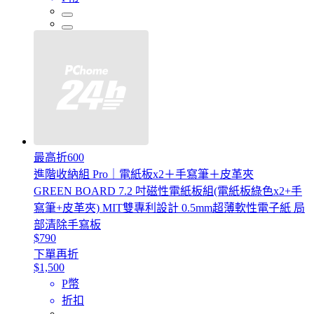
最高折600
進階收納組 Pro｜電紙板x2＋手寫筆＋皮革夾
GREEN BOARD 7.2 吋磁性電紙板組(電紙板綠色x2+手
寫筆+皮革夾) MIT雙專利設計 0.5mm超薄軟性電子紙 局
部清除手寫板
$790
下單再折
$1,500
P幣
折扣