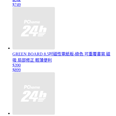
$749
GREEN BOARD 8.5吋磁性電紙板-綠色 可重覆書寫 磁
吸 局部修正 輕薄便利
$390
$899