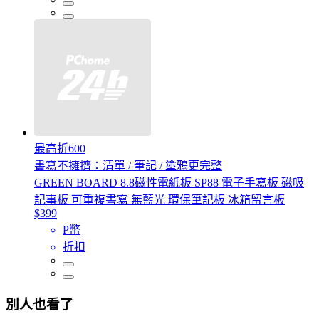
最高折600
書寫不擁擠：清單 / 筆記 / 塗鴉更完整
GREEN BOARD 8.8磁性電紙板 SP88 電子手寫板 磁吸
記事板 可重複書寫 無藍光 環保筆記板 冰箱留言板
$399
P幣
折扣
別人也看了