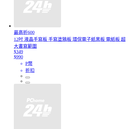
最高折600
12吋 液晶手寫板 手寫塗鴉板 環保電子紙黑板 電紙板 超
大書寫範圍
$349
$990
P幣
折扣