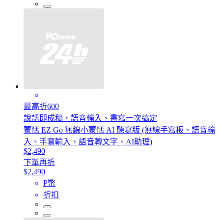
最高折600
說話即成稿，語音輸入、書寫一次搞定
蒙恬 EZ Go 無線小蒙恬 AI 聽寫版 (無線手寫板、語音輸
入、手寫輸入、語音轉文字、AI助理)
$2,490
下單再折
$2,490
P幣
折扣