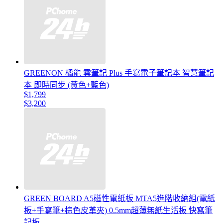
GREENON 橘能 雲筆記 Plus 手寫電子筆記本 智慧筆記
本 即時同步 (黃色+藍色)
$1,799
$3,200
GREEN BOARD A5磁性電紙板 MTA5進階收納組(電紙
板+手寫筆+棕色皮革夾) 0.5mm超薄無紙生活板 快寫筆
記板