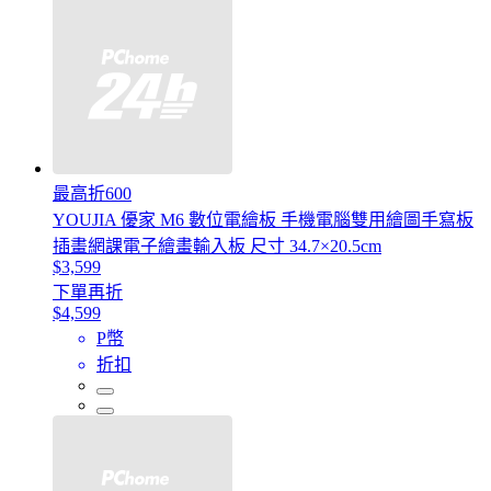
最高折600
YOUJIA 優家 M6 數位電繪板 手機電腦雙用繪圖手寫板
插畫網課電子繪畫輸入板 尺寸 34.7×20.5cm
$3,599
下單再折
$4,599
P幣
折扣