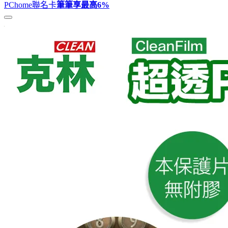
PChome聯名卡
筆筆享最高
6%