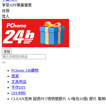
享受APP專屬優惠
註冊
登入
全站
PChome 24h購物
居家
文具用品
手作DIY
DIY材料
CLEAN克林 超透PET透明塑膠片 A3每包10張( 膠片 