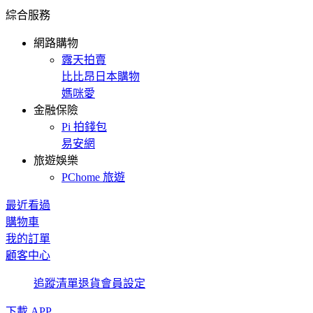
綜合服務
網路購物
露天拍賣
比比昂日本購物
媽咪愛
金融保險
Pi 拍錢包
易安網
旅遊娛樂
PChome 旅遊
最近看過
購物車
我的訂單
顧客中心
追蹤清單
退貨
會員設定
下載 APP