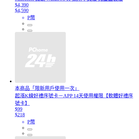
$4,390
$4,590
P幣
本商品「限新用戶使用一次」
起漲K線好禮序號卡－APP 14天使用權限【軟體好禮序
號卡】
$99
$218
P幣