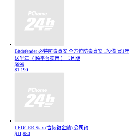
Bitdefender 必特防毒資安 全方位防毒資安 1設備 買1年
送半年（ 跨平台適用 ）卡片版
$999
$1,190
LEDGER Stax (含恢復金鑰) 公司貨
$11,880