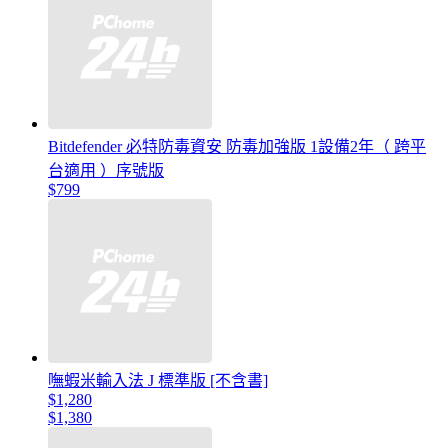
Bitdefender 必特防毒資安 防毒加強版 1設備2年（ 跨平
台適用 ）序號版
$799
嘸蝦米輸入法 J 標準版 [不含書]
$1,280
$1,380