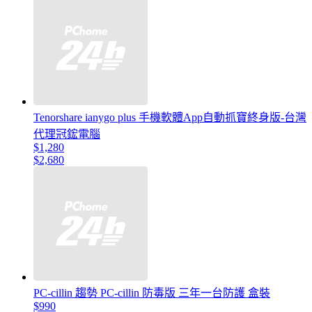
Tenorshare ianygo plus 手機軟體App自動抓寶終身版-台灣
代理冠鋐電腦
$1,280
$2,680
PC-cillin 趨勢 PC-cillin 防毒版 三年一台防護 盒裝
$990