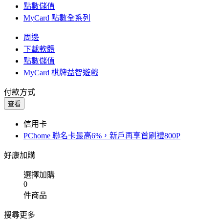
點數儲值
MyCard 點數全系列
周邊
下載軟體
點數儲值
MyCard 棋牌益智遊戲
付款方式
查看
信用卡
PChome 聯名卡最高6%，新戶再享首刷禮800P
好康加購
選擇加購
0
件商品
搜尋更多