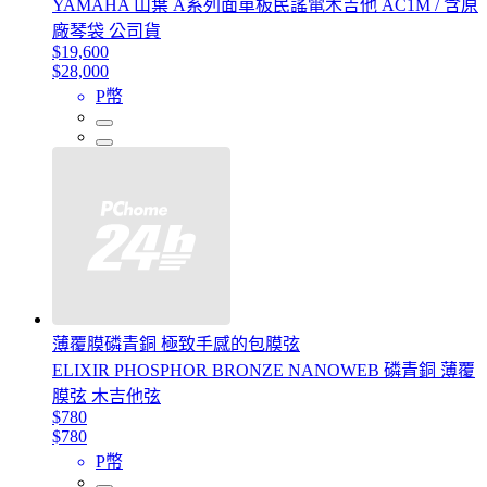
YAMAHA 山葉 A系列面單板民謠電木吉他 AC1M / 含原
廠琴袋 公司貨
$19,600
$28,000
P幣
薄覆膜磷青銅 極致手感的包膜弦
ELIXIR PHOSPHOR BRONZE NANOWEB 磷青銅 薄覆
膜弦 木吉他弦
$780
$780
P幣