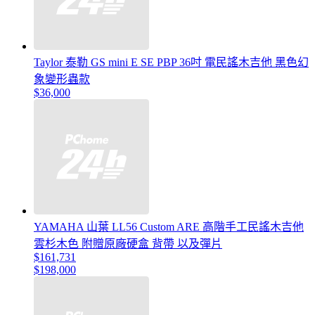
Taylor 泰勒 GS mini E SE PBP 36吋 電民謠木吉他 黑色幻
象變形蟲款
$36,000
YAMAHA 山葉 LL56 Custom ARE 高階手工民謠木吉他
雲杉木色 附贈原廠硬盒 背帶 以及彈片
$161,731
$198,000