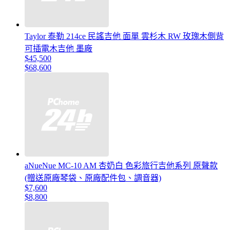
Taylor 泰勒 214ce 民謠吉他 面單 雲杉木 RW 玫瑰木側背
可插電木吉他 墨廠
$45,500
$68,600
aNueNue MC-10 AM 杏奶白 色彩旅行吉他系列 原聲款
(贈送原廠琴袋、原廠配件包、調音器)
$7,600
$8,800