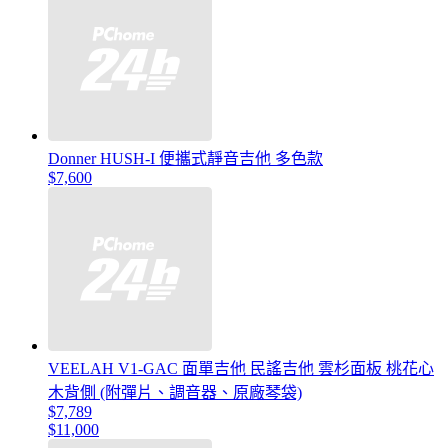
Donner HUSH-I 便攜式靜音吉他 多色款
$7,600
VEELAH V1-GAC 面單吉他 民謠吉他 雲杉面板 桃花心
木背側 (附彈片、調音器、原廠琴袋)
$7,789
$11,000