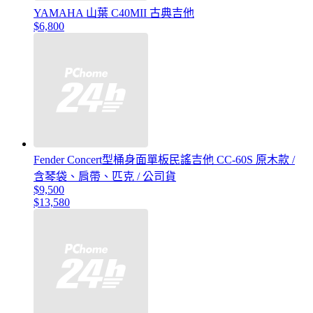
YAMAHA 山葉 C40MII 古典吉他
$6,800
Fender Concert型桶身面單板民謠吉他 CC-60S 原木款 /
含琴袋、肩帶、匹克 / 公司貨
$9,500
$13,580