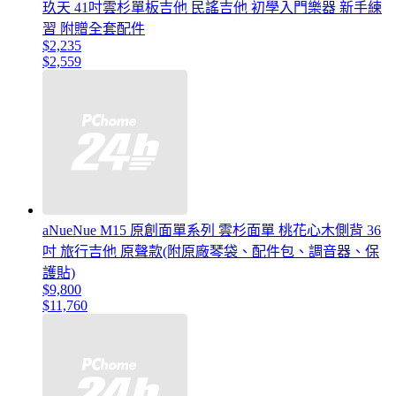
玖天 41吋雲杉單板吉他 民謠吉他 初學入門樂器 新手練
習 附贈全套配件
$2,235
$2,559
aNueNue M15 原創面單系列 雲杉面單 桃花心木側背 36
吋 旅行吉他 原聲款(附原廠琴袋、配件包、調音器、保
護貼)
$9,800
$11,760