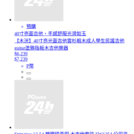
預購
40寸亮面吉他，手感舒服光滑如玉
【木洸】40寸亮光面吉他雲杉椴木成人學生民謠吉他
guitar塗鴉指板木吉他樂器
$6,239
$7,239
P幣