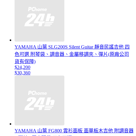
YAMAHA 山葉 SLG200S Silent Guitar 靜音民謠吉他 四
色可選 附琴袋、調音器、金屬移調夾、彈片(原廠公司
貨有保障)
$24,200
$30,360
YAMAHA 山葉 FG800 雲衫面板 面單板木吉他 附調音器