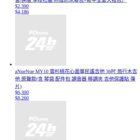
習/進階 學校社團 附贈防水琴包+新手全套大禮包）
$2,390
$4,186
aNueNue MY10 雲杉桃花心面單民謠吉他 36吋 旅行木吉
他 原聲款(含 琴袋 配件包 調音器 移調夾 吉他保護貼 彈
片)
$6,300
$8,260