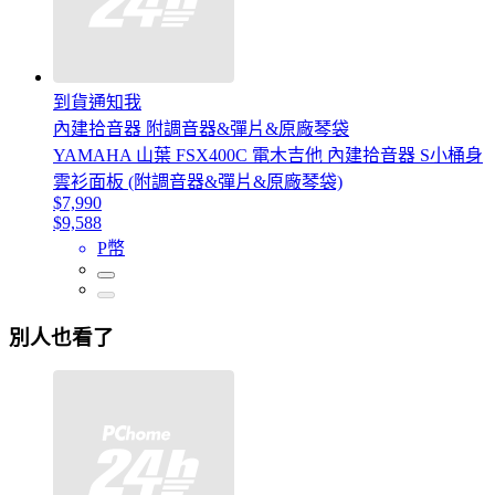
到貨通知我
內建拾音器 附調音器&彈片&原廠琴袋
YAMAHA 山葉 FSX400C 電木吉他 內建拾音器 S小桶身
雲衫面板 (附調音器&彈片&原廠琴袋)
$7,990
$9,588
P幣
別人也看了