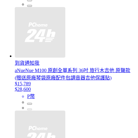
到貨通知我
aNueNue M100 原創全單系列 36吋 旅行木吉他 原聲款
(贈送原廠琴袋原廠配件包調音器吉他保護貼)
$15,789
$28,600
P幣