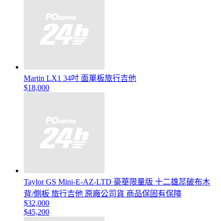
Martin LX1 34吋 面單板旅行吉他
$18,000
Taylor GS Mini-E-AZ-LTD 豪華限量版 十二雄蕊破布木
背/側板 旅行吉他 原廠公司貨 商品保固有保障
$32,000
$45,200