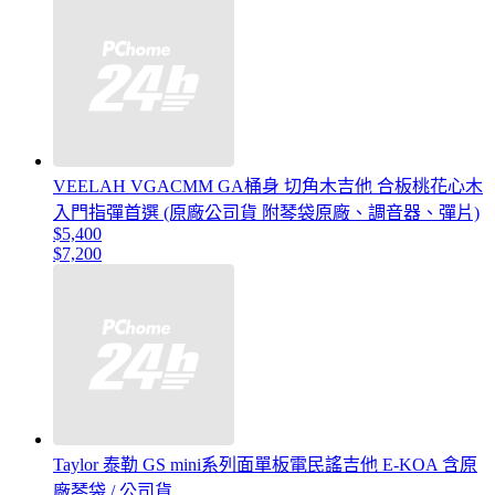
VEELAH VGACMM GA桶身 切角木吉他 合板桃花心木
入門指彈首選 (原廠公司貨 附琴袋原廠、調音器、彈片)
$5,400
$7,200
Taylor 泰勒 GS mini系列面單板電民謠吉他 E-KOA 含原
廠琴袋 / 公司貨