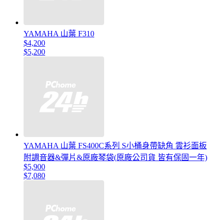
YAMAHA 山葉 F310
$4,200
$5,200
YAMAHA 山葉 FS400C系列 S小桶身帶缺角 雲衫面板
附調音器&彈片&原廠琴袋(原廠公司貨 皆有保固一年)
$5,900
$7,080