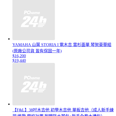
YAMAHA 山葉 STORIA I 電木吉 雲杉面單 琴架豪華組
(原廠公司貨 皆有保固一年)
$16,200
$19,440
【F&L】38吋木吉他 初學木吉他 單板吉他（成人新手練