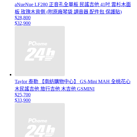
aNueNue LF280 正音孔全單板 民謠吉他 41吋 雲杉木面
板 玫瑰木背側 (附原廠琴袋 調音器 配件包 保護貼)
$28,800
$32,900
Taylor 泰勒 【南紡購物中心】 GS-Mini MAH 全桃花心
木民謠吉他 旅行吉他 木吉他 GSMINI
$25,700
$33,900