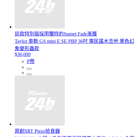
這款特別版採用獨特的Sunset Fade漸層
Taylor 泰勒 GS mini E SE PBP 36吋 電民謠木吉他 黑色幻
象變形蟲款
$36,000
P幣
原創SRT Piezo拾音器