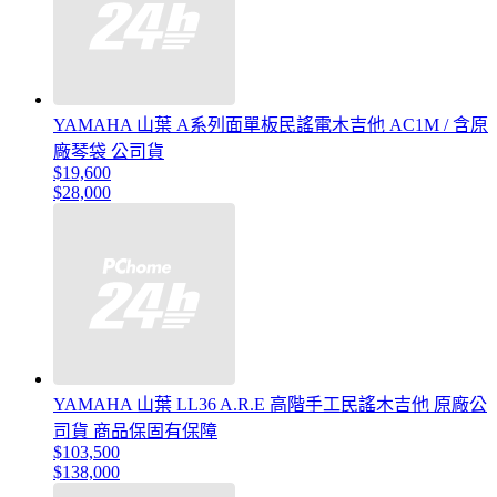
YAMAHA 山葉 A系列面單板民謠電木吉他 AC1M / 含原
廠琴袋 公司貨
$19,600
$28,000
YAMAHA 山葉 LL36 A.R.E 高階手工民謠木吉他 原廠公
司貨 商品保固有保障
$103,500
$138,000