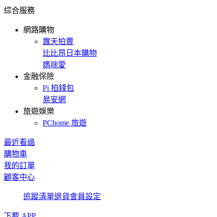
綜合服務
網路購物
露天拍賣
比比昂日本購物
媽咪愛
金融保險
Pi 拍錢包
易安網
旅遊娛樂
PChome 旅遊
最近看過
購物車
我的訂單
顧客中心
追蹤清單
退貨
會員設定
下載 APP