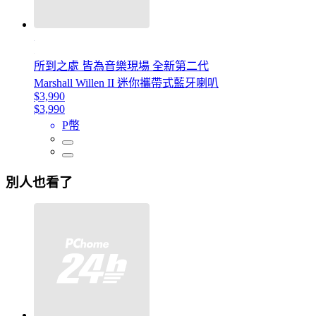
所到之處 皆為音樂現場 全新第二代
Marshall Willen II 迷你攜帶式藍牙喇叭
$3,990
$3,990
P幣
別人也看了