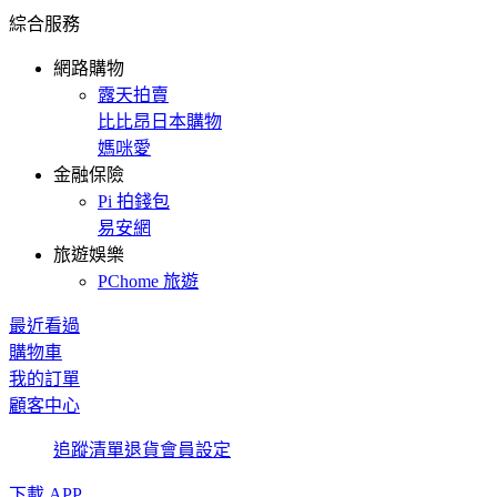
綜合服務
網路購物
露天拍賣
比比昂日本購物
媽咪愛
金融保險
Pi 拍錢包
易安網
旅遊娛樂
PChome 旅遊
最近看過
購物車
我的訂單
顧客中心
追蹤清單
退貨
會員設定
下載 APP