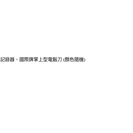
o專用記錄器、國際牌掌上型電鬍刀 (顏色隨機)