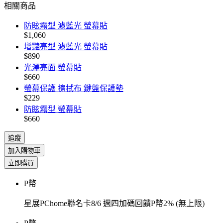
相關商品
防眩霧型 濾藍光 螢幕貼
$1,060
增豔亮型 濾藍光 螢幕貼
$890
光澤亮面 螢幕貼
$660
螢幕保護 擦拭布 鍵盤保護墊
$229
防眩霧型 螢幕貼
$660
追蹤
加入購物車
立即購買
P幣
星展PChome聯名卡8/6 週四加碼回饋P幣2% (無上限)