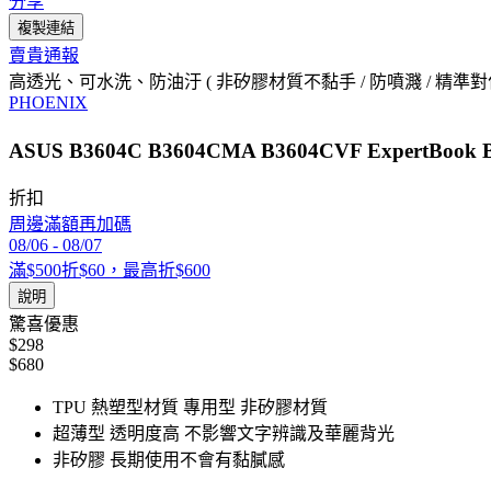
分享
複製連結
賣貴通報
高透光、可水洗、防油汙 ( 非矽膠材質不黏手 / 防噴濺 / 精準對位
PHOENIX
ASUS B3604C B3604CMA B3604CVF Exper
折扣
周邊滿額再加碼
08/06
-
08/07
滿$500折$60，最高折$600
說明
驚喜優惠
$298
$680
TPU 熱塑型材質 專用型 非矽膠材質
超薄型 透明度高 不影響文字辨識及華麗背光
非矽膠 長期使用不會有黏膩感