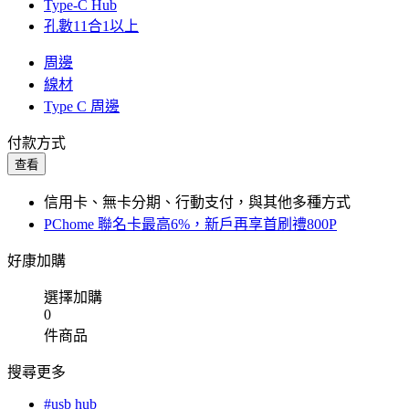
Type-C Hub
孔數11合1以上
周邊
線材
Type C 周邊
付款方式
查看
信用卡、無卡分期、行動支付，與其他多種方式
PChome 聯名卡最高6%，新戶再享首刷禮800P
好康加購
選擇加購
0
件商品
搜尋更多
#usb hub