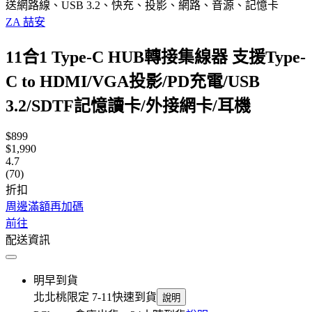
送網路線、USB 3.2、快充、投影、網路、音源、記憶卡
ZA 喆安
11合1 Type-C HUB轉接集線器 支援Type-
C to HDMI/VGA投影/PD充電/USB
3.2/SDTF記憶讀卡/外接網卡/耳機
$899
$1,990
4.7
(70)
折扣
周邊滿額再加碼
前往
配送資訊
明早到貨
北北桃限定 7-11快速到貨
說明