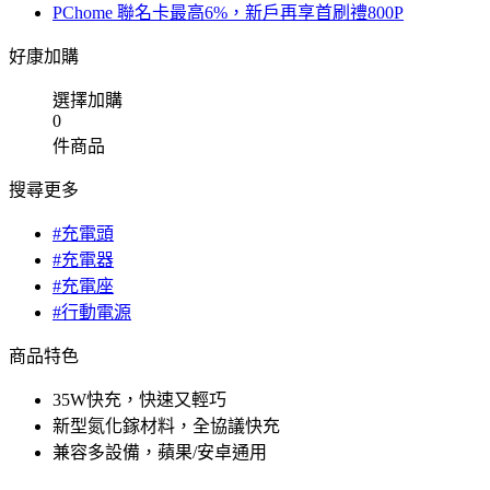
PChome 聯名卡最高6%，新戶再享首刷禮800P
好康加購
選擇加購
0
件商品
搜尋更多
#充電頭
#充電器
#充電座
#行動電源
商品特色
35W快充，快速又輕巧
新型氮化鎵材料，全協議快充
兼容多設備，蘋果/安卓通用