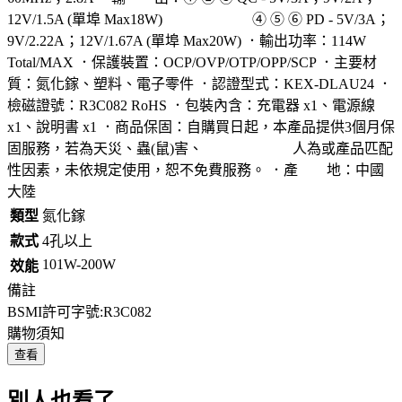
12V/1.5A (單埠 Max18W) ④ ⑤ ⑥ PD - 5V/3A；
9V/2.22A；12V/1.67A (單埠 Max20W) ．輸出功率：114W
Total/MAX ．保護裝置：OCP/OVP/OTP/OPP/SCP ．主要材
質：氮化鎵、塑料、電子零件 ．認證型式：KEX-DLAU24 ．
檢磁證號：R3C082 RoHS ．包裝內含：充電器 x1、電源線
x1、說明書 x1 ．商品保固：自購買日起，本產品提供3個月保
固服務，若為天災、蟲(鼠)害、 人為或產品匹配
性因素，未依規定使用，恕不免費服務。 ．產 地：中國
大陸
類型
氮化鎵
款式
4孔以上
101W-200W
效能
備註
BSMI許可字號:R3C082
購物須知
查看
別人也看了