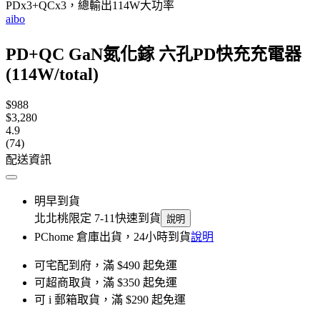
PDx3+QCx3，總輸出114W大功率
aibo
PD+QC GaN氮化鎵 六孔PD快充充電器
(114W/total)
$988
$3,280
4.9
(74)
配送資訊
明早到貨
北北桃限定 7-11快速到貨
說明
PChome 倉庫出貨，24小時到貨
說明
可宅配到府，滿 $490 起免運
可超商取貨，滿 $350 起免運
可 i 郵箱取貨，滿 $290 起免運