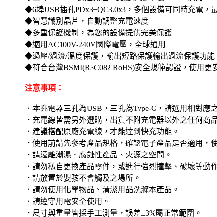
◆6埠USB插孔PDx3+QC3.0x3，多個設備可同時充電，
◆智慧識別晶片，自動調整充電速度
◆多重保護機制，為您的設備提供完美保護
◆適用AC100V-240V國際電壓，全球通用
◆過壓/過流/溫度保護，輸出短路保護輸出過流保護功能
◆符合台灣BSMI(R3C082 RoHS)安全規範認證，使用更
注意事項：
．本充電器三孔為USB，三孔為Type-C，請選用相對應
．充電線皆需另外選購，出貨不附充電器以外之任何
．建議搭配原廠充電線，才能達到快充功能。
．使用前請先參考產品規格，確認電子產品是否適用，
．請遠離潮濕、腐蝕性產品、火源之空間。
．請勿私自更換產品零件，或進行強烈撞擊、破壞等動
．請放置於嬰孩不會觸及之場所。
．請勿使用化學物品、清潔用品洗滌本產品。
．請遵守用電安全使用。
．尺寸與重量皆採手工測量，誤差±3%屬正常範圍。