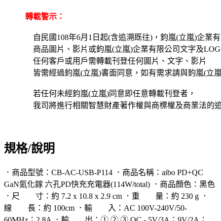
轉載警示：
自民國108年6月1日起(含追溯既往)，鈞嵐(立嵐)企業
商品圖片、影片或鈞嵐(立嵐)企業有限公司文字及LOG
任何客戶或用戶需轉載刊登任何圖片、文字、影片
皆需經過鈞嵐(立嵐)書面同意，如有需求請與鈞嵐(立嵐
若任何未經鈞嵐(立嵐)同意即任意轉載刊登者，
我司將進行相關智慧財產著作權與商標權及商業法的
規格/說明
．商品型號：CB-AC-USB-P114 ．商品名稱：aibo PD+QC
GaN氮化鎵 六孔PD快充充電器(114W/total) ．商品顏色：黑色
．尺 寸：約 7.2 x 10.8 x 2.9 cm ．重 量：約 230 g ．
線 長：約 100cm ．輸 入：AC 100V-240V/50-
60MHz；2.8A ．輸 出：① ② ③ QC - 5V/3A；9V/2A；