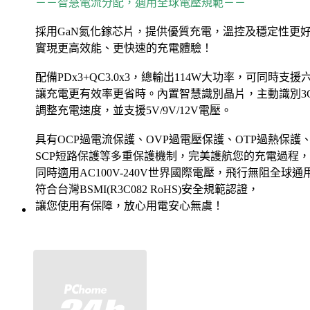
－－智慧電流分配，適用全球電壓規範－－
採用GaN氮化鎵芯片，提供優質充電，溫控及穩定性更
實現更高效能、更快速的充電體驗！
配備PDx3+QC3.0x3，總輸出114W大功率，可同時支
讓充電更有效率更省時。內置智慧識別晶片，主動識別3
調整充電速度，並支援5V/9V/12V電壓。
具有OCP過電流保護、OVP過電壓保護、OTP過熱保護、
SCP短路保護等多重保護機制，完美護航您的充電過程，
同時適用AC100V-240V世界國際電壓，飛行無阻全球通
符合台灣BSMI(R3C082 RoHS)安全規範認證，
讓您使用有保障，放心用電安心無虞！