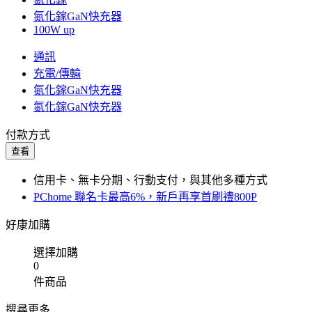
氮化鎵GaN快充器
100W up
通訊
充電/傳輸
氮化鎵GaN快充器
氮化鎵GaN快充器
付款方式
查看
信用卡、無卡分期、行動支付，與其他多種方式
PChome 聯名卡最高6%，新戶再享首刷禮800P
好康加購
選擇加購
0
件商品
搜尋更多