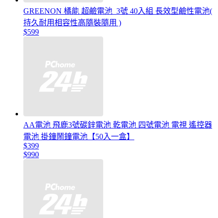
GREENON 橘能 超鹼電池_3號 40入組 長效型鹼性電池(
持久耐用相容性高隨裝隨用 )
$599
AA電池 飛鹿3號碳鋅電池 乾電池 四號電池 電視 遙控器
電池 掛鐘鬧鐘電池【50入一盒】
$399
$990