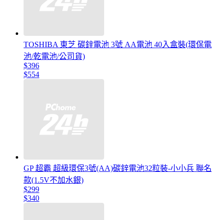
TOSHIBA 東芝 碳鋅電池 3號 AA電池 40入盒裝(環保電
池/乾電池/公司貨)
$396
$554
GP 超霸 超級環保3號(AA)碳鋅電池32粒裝-小小兵 聯名
款(1.5V不加水銀)
$299
$340