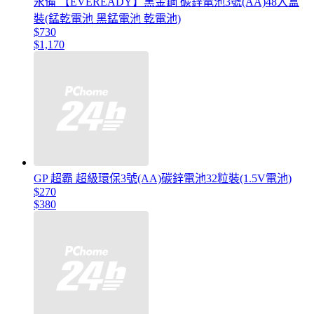
永備 【EVEREADY】黑金鋼 碳鋅電池3號(AA)48入盒
裝(錳乾電池 黑錳電池 乾電池)
$730
$1,170
GP 超霸 超級環保3號(AA)碳鋅電池32粒裝(1.5V電池)
$270
$380