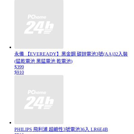
永備 【EVEREADY】黑金鋼 碳鋅電池3號(AA)32入裝
(錳乾電池 黑錳電池 乾電池)
$399
$910
PHILIPS 飛利浦 超鹼性3號電池36入 LR6E4B