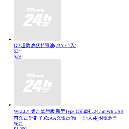
GP 超霸 高伏特電池(23A x 1入)
$34
$39
WELLY 威力 認證版 新型Type-C充電孔 2475mWh USB
可充式 鋰離子3號AA充電電池(一卡4入裝)附電池盒
$671
$1,290