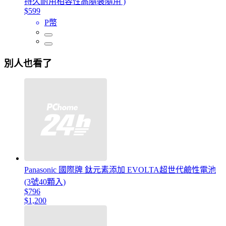
持久耐用相容性高隨裝隨用 )
$599
P幣
別人也看了
Panasonic 國際牌 鈦元素添加 EVOLTA超世代鹼性電池
(3號40顆入)
$796
$1,200