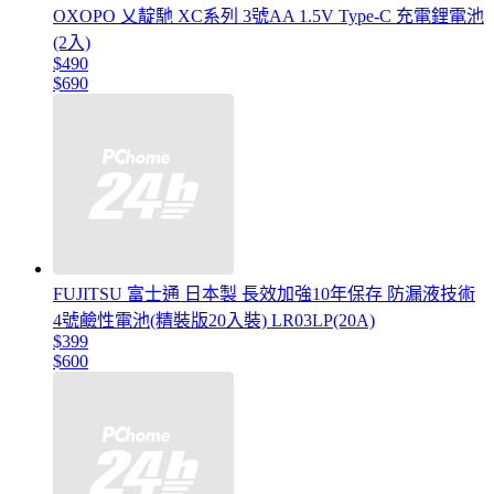
OXOPO 乂靛馳 XC系列 3號AA 1.5V Type-C 充電鋰電池
(2入)
$490
$690
FUJITSU 富士通 日本製 長效加強10年保存 防漏液技術
4號鹼性電池(精裝版20入裝) LR03LP(20A)
$399
$600