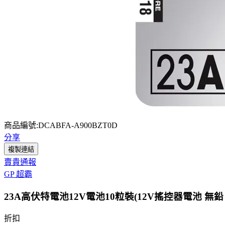
商品編號:DCABFA-A900BZT0D
分享
複製連結
賣貴通報
GP 超霸
23A高伏特電池12V電池10粒裝(12V搖控器電池 無鉛
折扣