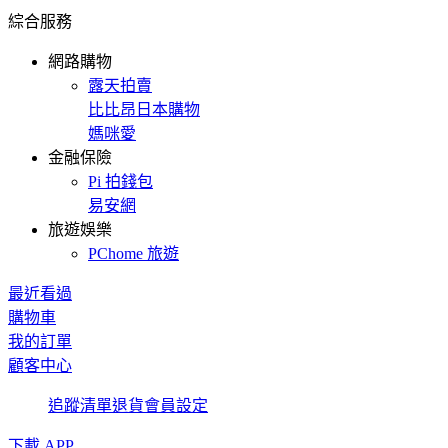
綜合服務
網路購物
露天拍賣
比比昂日本購物
媽咪愛
金融保險
Pi 拍錢包
易安網
旅遊娛樂
PChome 旅遊
最近看過
購物車
我的訂單
顧客中心
追蹤清單
退貨
會員設定
下載 APP