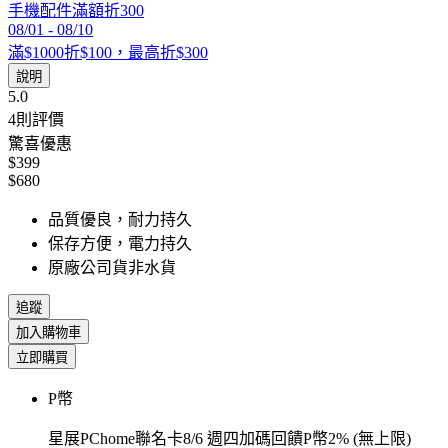
手機配件滿額折300
08/01
-
08/10
滿$1000折$100，最高折$300
說明
5.0
4
則評價
驚喜優惠
$399
$680
品質優良，耐力持久
保存方便，電力持久
原廠公司貨非水貨
追蹤
加入購物車
立即購買
P幣
星展PChome聯名卡8/6 週四加碼回饋P幣2% (無上限)