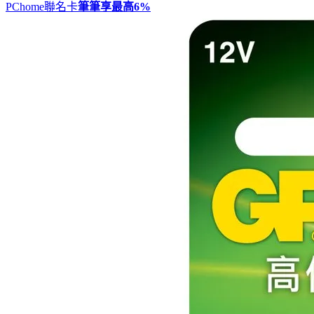
PChome聯名卡
筆筆享最高
6%