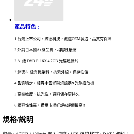
產品特色 :
1.台灣上市公司，錸德科技，嚴選OEM製造，品質有保障
2.外銷日本國A+級品質，相容性最高.
2.A+級 DVD-R 16X 4.7GB 光碟燒錄片
3.錸德A+級有機染料，抗紫外線，保存性佳.
4.品質穩定，相容市售光碟燒錄器&光碟撥放機.
5.高靈敏度、抗光性，資料保存更持久
6.相容性性高，備受市場好評&評價最高!!
規格/說明