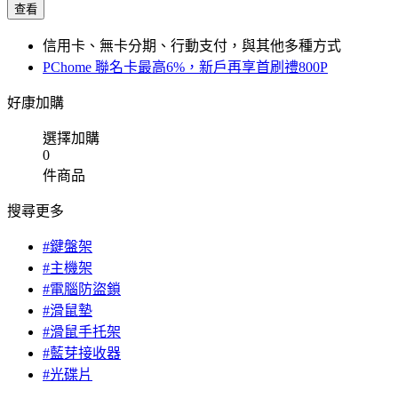
查看
信用卡、無卡分期、行動支付，與其他多種方式
PChome 聯名卡最高6%，新戶再享首刷禮800P
好康加購
選擇加購
0
件商品
搜尋更多
#鍵盤架
#主機架
#電腦防盜鎖
#滑鼠墊
#滑鼠手托架
#藍芽接收器
#光碟片