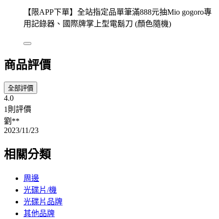
【限APP下單】全站指定品單筆滿888元抽Mio gogoro專
用記錄器、國際牌掌上型電鬍刀 (顏色隨機)
商品評價
全部評價
4.0
1則評價
劉**
2023/11/23
相關分類
周邊
光碟片/機
光碟片品牌
其他品牌