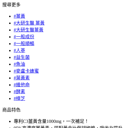
搜尋更多
#薑黃
#大研生醫 薑黃
#大研生醫薑黃
#一般成份
#一般順暢
#人蔘
#益生菌
#魚油
#麥盧卡蜂蜜
#葉黃素
#維他命
#酵素
#樟芝
商品特色
專利C3薑黃含量1000mg，一次補足！