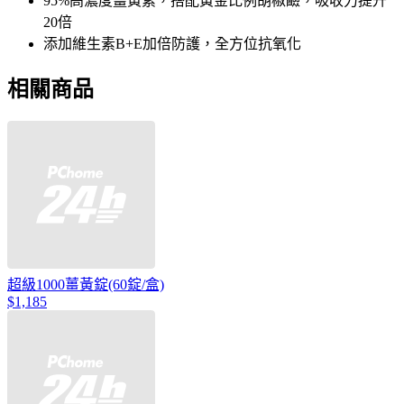
95%高濃度薑黃素，搭配黃金比例胡椒鹼，吸收力提升
20倍
添加維生素B+E加倍防護，全方位抗氧化
相關商品
超級1000薑黃錠(60錠/盒)
$1,185