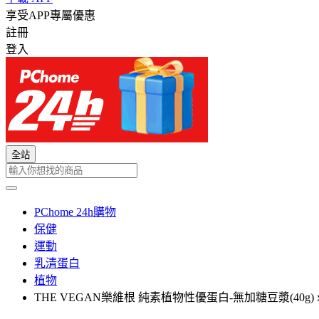
享受APP專屬優惠
註冊
登入
全站
PChome 24h購物
保健
運動
乳清蛋白
植物
THE VEGAN樂維根 純素植物性優蛋白-無加糖豆漿(40g)