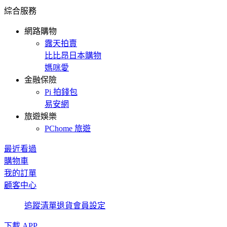
綜合服務
網路購物
露天拍賣
比比昂日本購物
媽咪愛
金融保險
Pi 拍錢包
易安網
旅遊娛樂
PChome 旅遊
最近看過
購物車
我的訂單
顧客中心
追蹤清單
退貨
會員設定
下載 APP