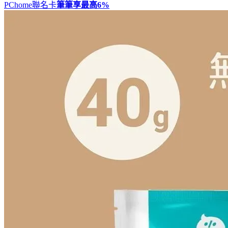
PChome聯名卡
筆筆享最高
6%