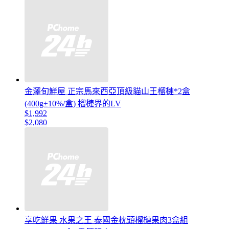
金澤旬鮮屋 正宗馬來西亞頂級貓山王榴槤*2盒
(400g±10%/盒) 榴槤界的LV
$1,992
$2,080
享吃鮮果 水果之王 泰國金枕頭榴槤果肉3盒組