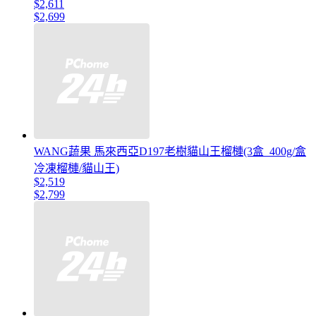
$2,611
$2,699
WANG蔬果 馬來西亞D197老樹貓山王榴槤(3盒_400g/盒
冷凍榴槤/貓山王)
$2,519
$2,799