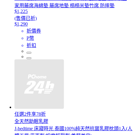
家用藤席海綿墊 藤席地墊 榻榻米墊竹席 防摔墊
$1,225
(售價已折)
$1,290
折價券
P幣
折扣
任選2件享78折
全天然助眠乳膠
J-bedtime 床寢時光 泰國100%純天然抗菌乳膠枕頭1入(人