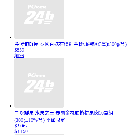
金澤旬鮮屋 泰國直送在欉紅金枕頭榴槤(3盒)(300g/盒)
$839
$899
享吃鮮果 水果之王 泰國金枕頭榴槤果肉10盒組
(300g±10%/盒) 季節限定
$3,062
$3,150