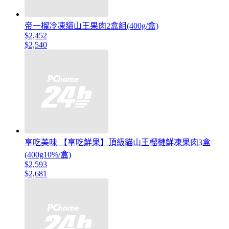
帝一榴冷凍貓山王果肉2盒組(400g/盒)
$2,452
$2,540
享吃美味 【享吃鮮果】頂級貓山王榴槤鮮凍果肉3盒
(400g10%/盒)
$2,593
$2,681