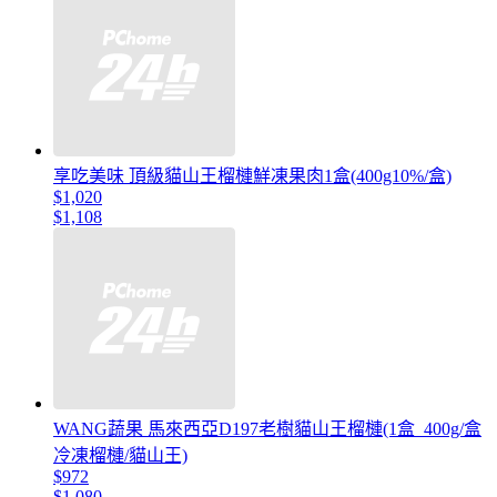
享吃美味 頂級貓山王榴槤鮮凍果肉1盒(400g10%/盒)
$1,020
$1,108
WANG蔬果 馬來西亞D197老樹貓山王榴槤(1盒_400g/盒
冷凍榴槤/貓山王)
$972
$1,080