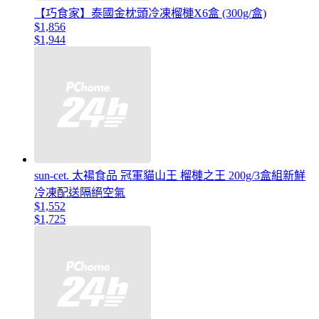
【巧食家】泰國金枕頭冷凍榴槤X6盒 (300g/盒)
$1,856
$1,944
sun-cet. 太禓食品 冠軍貓山王 榴槤之王 200g/3盒組新鮮
冷凍配送隔絕空氣
$1,552
$1,725