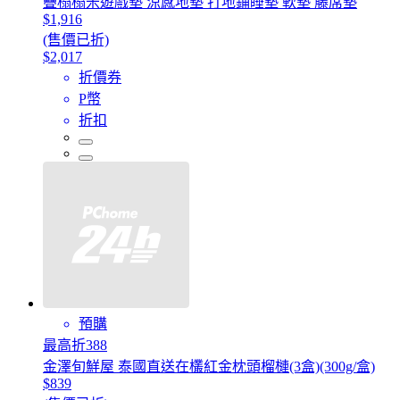
疊榻榻米遊戲墊 涼感地墊 打地鋪睡墊 軟墊 藤席墊
$1,916
(售價已折)
$2,017
折價券
P幣
折扣
預購
最高折388
金澤旬鮮屋 泰國直送在欉紅金枕頭榴槤(3盒)(300g/盒)
$839