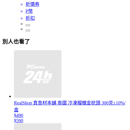
折價券
P幣
折扣
別人也看了
RealShop 真食材本舖 泰國 冷凍榴槤金枕頭 300克±10%/
盒
$490
$590