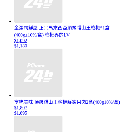
金澤旬鮮屋 正宗馬來西亞頂級貓山王榴槤*1盒
(400g±10%/盒) 榴槤界的LV
$1,092
$1,180
享吃美味 頂級貓山王榴槤鮮凍果肉2盒(400g10%/盒)
$1,807
$1,895