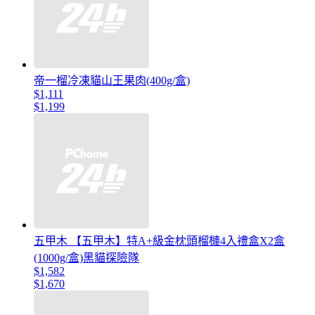
帝一榴冷凍貓山王果肉(400g/盒)
$1,111
$1,199
五甲木 【五甲木】特A+級金枕頭榴槤4入禮盒X2盒
(1000g/盒)黑貓探險隊
$1,582
$1,670