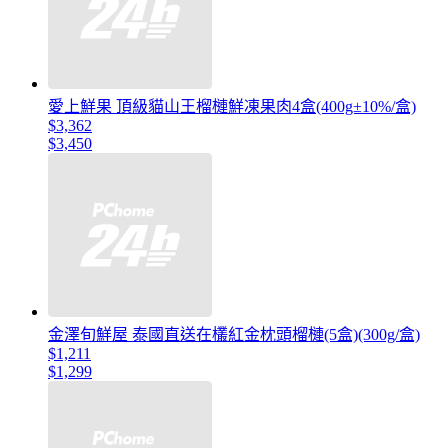
愛上鮮果 頂級貓山王榴槤鮮凍果肉4盒(400g±10%/盒)
$3,362
$3,450
金澤旬鮮屋 泰國直送在欉紅金枕頭榴槤(5盒)(300g/盒)
$1,211
$1,299