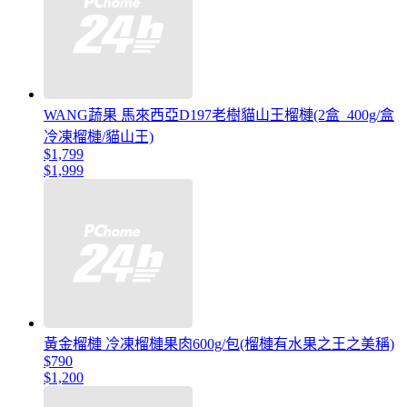
WANG蔬果 馬來西亞D197老樹貓山王榴槤(2盒_400g/盒
冷凍榴槤/貓山王)
$1,799
$1,999
黃金榴槤 冷凍榴槤果肉600g/包(榴槤有水果之王之美稱)
$790
$1,200