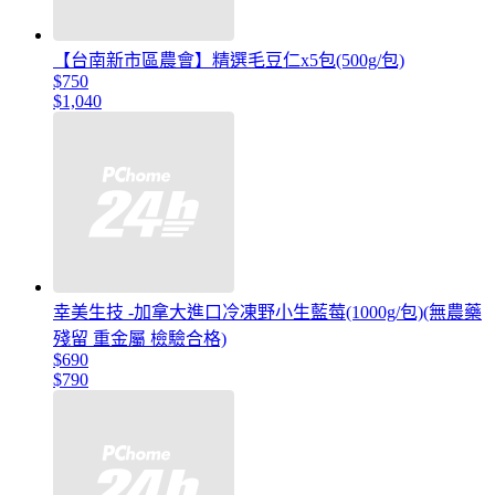
【台南新市區農會】精選毛豆仁x5包(500g/包)
$750
$1,040
幸美生技 -加拿大進口冷凍野小生藍莓(1000g/包)(無農藥
殘留 重金屬 檢驗合格)
$690
$790