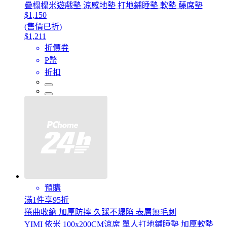
疊榻榻米遊戲墊 涼感地墊 打地鋪睡墊 軟墊 藤席墊
$1,150
(售價已折)
$1,211
折價券
P幣
折扣
預購
滿1件享95折
捲曲收納 加厚防摔 久踩不塌陷 表層無毛刺
YIMI 依米 100x200CM涼席 單人打地鋪睡墊 加厚軟墊