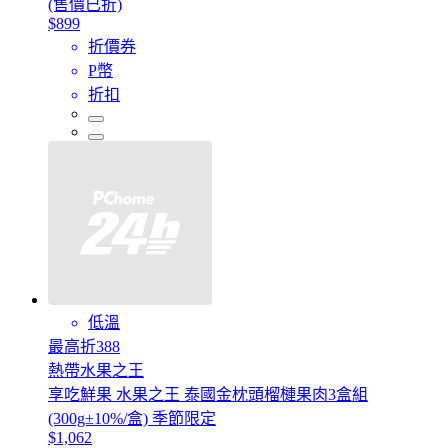
(售價已折)
$899
折價券
P幣
折扣
低溫
最高折388
熱帶水果之王
享吃鮮果 水果之王 泰國金枕頭榴槤果肉3盒組
(300g±10%/盒) 季節限定
$1,062