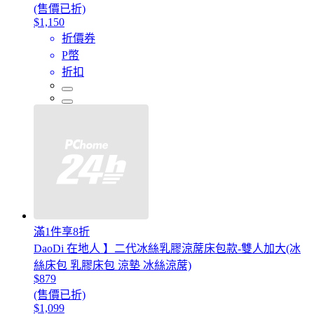
(售價已折)
$1,150
折價券
P幣
折扣
滿1件享8折
DaoDi 在地人 】二代冰絲乳膠涼蓆床包款-雙人加大(冰
絲床包 乳膠床包 涼墊 冰絲涼蓆)
$879
(售價已折)
$1,099