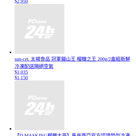
$2,950
sun-cet. 太禓食品 冠軍貓山王 榴槤之王 200g/2盒組新鮮
冷凍配送隔絕空氣
$1,035
$1,150
【D.MASKING榴槤大哥】馬來西亞官方認證勞勿冷凍