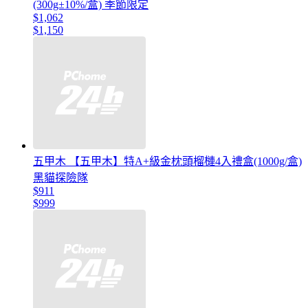
(300g±10%/盒) 季節限定
$1,062
$1,150
五甲木 【五甲木】特A+級金枕頭榴槤4入禮盒(1000g/盒)
黑貓探險隊
$911
$999