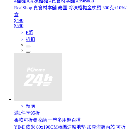
#榴槤 #冷凍榴槤 #真食材本舖 #realshop
RealShop 真食材本舖 泰國 冷凍榴槤金枕頭 300克±10%/
盒
$490
$590
P幣
折扣
預購
滿1件享95折
柔軟可折疊收納 一墊多用超百搭
YIMI 依米 80x190CM藤編涼席地墊 加厚海綿內芯 可折