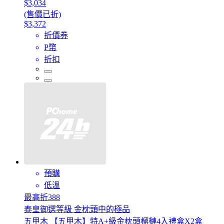
$3,034
(售價已折)
$3,372
折價券
P幣
折扣
預購
低溫
最高折388
泰皇御選等級 金枕頭中的極品
五甲木 【五甲木】特A+級金枕頭榴槤4入禮盒X2盒