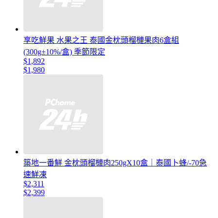
享吃鮮果 水果之王 泰國金枕頭榴槤果肉6盒組
(300g±10%/盒) 季節限定
$1,892
$1,980
築地一番鮮 金枕頭榴槤肉250gX10盒｜泰國卜蜂/-70急
速鮮凍
$2,311
$2,399