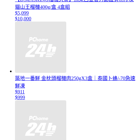
貓山王榴槤400g/盒 4盒組
$5,099
$10,000
築地一番鮮 金枕頭榴槤肉250gX3盒｜泰國卜蜂/-70急速
鮮凍
$911
$999