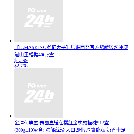
【D.MASKING榴槤大哥】馬來西亞官方認證勞勿冷凍
貓山王榴槤400g/盒
$1,399
$2,798
金澤旬鮮屋 泰國直送在欉紅金枕頭榴槤*12盒
(300g±10%/盒) 濃郁絲滑 入口即化 厚實飽滿 奶香十足