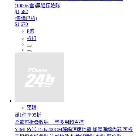
(1000g/盒)黑貓探險隊
$1,582
(售價已折)
$1,670
P幣
折扣
預購
滿1件享95折
柔軟可折疊收納 一墊多用超百搭
YIMI 依米 150x200CM藤編涼席地墊 加厚海綿內芯 可折