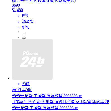
體工學/平面型/按摩舒壓型/養顏美容)
$690
$1,480
P幣
滿額贈
折扣
預購
滿1件享9折
榻榻米 床墊 午睡墊 床邊軟墊 200*220cm
【暢麥】席子 涼席 地墊 睡覺打地鋪 家用臥室 冰藤席 榻
榻米 床墊 午睡墊 床邊軟墊 200*220cm