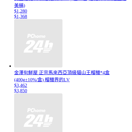
美稱)
$1,280
$1,368
金澤旬鮮屋 正宗馬來西亞頂級貓山王榴槤*4盒
(400g±10%/盒) 榴槤界的LV
$3,462
$3,850