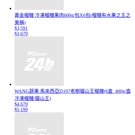
黃金榴槤 冷凍榴槤果肉600g/包X6包(榴槤有水果之王之
美稱)
$3,591
$3,679
WANG蔬果 馬來西亞D197老樹貓山王榴槤(6盒_400g/盒
冷凍榴槤/貓山王)
$4,679
$5,199