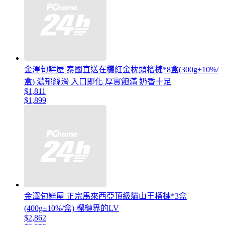
金澤旬鮮屋 泰國直送在欉紅金枕頭榴槤*8盒(300g±10%/
盒) 濃郁絲滑 入口即化 厚實飽滿 奶香十足
$1,811
$1,899
金澤旬鮮屋 正宗馬來西亞頂級貓山王榴槤*3盒
(400g±10%/盒) 榴槤界的LV
$2,862