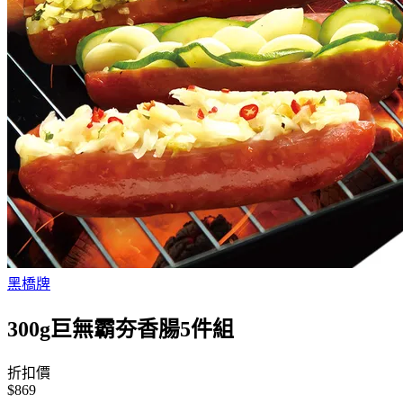
黑橋牌
300g巨無霸夯香腸5件組
折扣價
$869