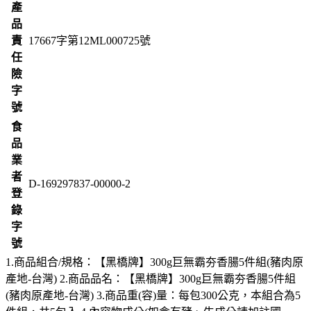
產
品
責
17667字第12ML000725號
任
險
字
號
食
品
業
者
D-169297837-00000-2
登
錄
字
號
1.商品組合/規格：【黑橋牌】300g巨無霸夯香腸5件組(豬肉原
產地-台灣) 2.商品品名：【黑橋牌】300g巨無霸夯香腸5件組
(豬肉原產地-台灣) 3.商品重(容)量：每包300公克，本組合為5