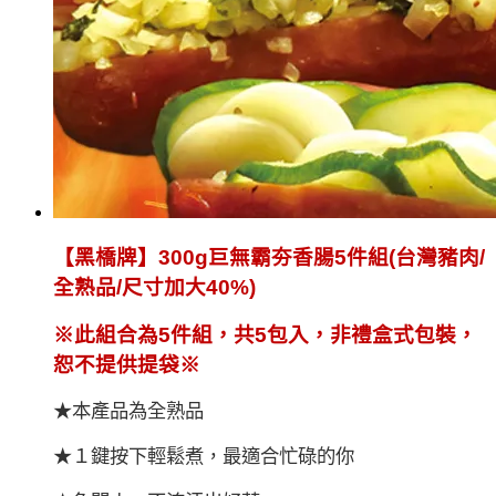
【黑橋牌】300g巨無霸夯香腸5件組(台灣豬肉/
全熟品/尺寸加大40%)
※此組合為5件組，共5包入，非禮盒式包裝，
恕不提供提袋※
★本產品為全熟品
★１鍵按下輕鬆煮，最適合忙碌的你