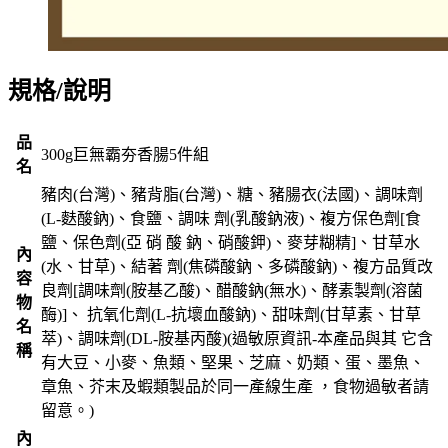
規格/說明
品
300g巨無霸夯香腸5件組
名
豬肉(台灣)、豬背脂(台灣)、糖、豬腸衣(法國)、調味劑
(L-麩酸鈉)、食鹽、調味 劑(乳酸鈉液)、複方保色劑[食
鹽、保色劑(亞 硝 酸 鈉、硝酸鉀)、麥芽糊精]、甘草水
內
(水、甘草)、結著 劑(焦磷酸鈉、多磷酸鈉)、複方品質改
容
良劑[調味劑(胺基乙酸)、醋酸鈉(無水)、酵素製劑(溶菌
物
酶)]、 抗氧化劑(L-抗壞血酸鈉)、甜味劑(甘草素、甘草
名
萃)、調味劑(DL-胺基丙酸)(過敏原資訊-本產品與其 它含
稱
有大豆、小麥、魚類、堅果、芝麻、奶類、蛋、墨魚、
章魚、芥末及蝦類製品於同一產線生產 ，食物過敏者請
留意。)
內