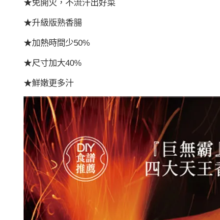
★免開火，不流汗出好菜
★升級版熟香腸
★加熱時間少50%
★尺寸加大40%
★鮮嫩更多汁