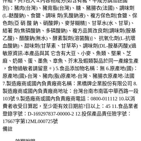
件組，共5包入 4.內容物成分(如含有豬、牛成分請加註國
別)：豬肉(台灣)、豬背脂(台灣)、糖、豬腸衣(法國)、調味劑
(L-麩酸鈉)、食鹽、調味 劑(乳酸鈉液)、複方保色劑[食鹽、保
色劑(亞 硝 酸 鈉、硝酸鉀)、麥芽糊精]、甘草水(水、甘草)、
結著 劑(焦磷酸鈉、多磷酸鈉)、複方品質改良劑[調味劑(胺基
乙酸)、醋酸鈉(無水)、酵素製劑(溶菌酶)]、 抗氧化劑(L-抗壞
血酸鈉)、甜味劑(甘草素、甘草萃)、調味劑(DL-胺基丙酸)(過
敏原資訊-本產品與其 它含有大豆、小麥、魚類、堅果、芝
麻、奶類、蛋、墨魚、章魚、芥末及蝦類製品於同一產線生產
，食物過敏者請留意。) 5.食品添加物名稱：無 6.原產地(國)：
原產地(國)-台灣、豬肉(脂)原產地-台灣、豬腸衣原產地-法國
7.製造廠商或國內負責廠商名稱：黑橋牌企業股份有限公司 8.
製造廠商或國內負責廠商地址：台灣台南市南區中華西路一段
103號 9.製造廠商或國內負責廠商電話：0800-011112 10.以消
費者收受日算起，至少距有效日期前?日以上：45 11.食品業者
登錄字號：D-169297837-00000-2 12.投保產品責任險字號：
17667字第12ML000725號
備註