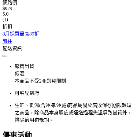
網路價
$929
5.0
(1)
折扣
8月採買最高89折
前往
配送資訊
廠商出貨
低溫
本商品不受24h到貨限制
可宅配到府
生鮮、低溫(含冷凍/冷藏)商品屬易於腐敗保存期限較短
之商品，除商品本身瑕疵或運送過程失溫導致變質外，
排除適用猶豫期。
優惠活動