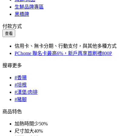
生鮮品牌專區
黑橋牌
付款方式
查看
信用卡、無卡分期、行動支付，與其他多種方式
PChome 聯名卡最高6%，新戶再享首刷禮800P
搜尋更多
#香腸
#培根
#漢堡/肉排
#豬腳
商品特色
加熱時間少50%
尺寸加大40%