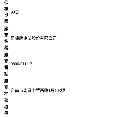
保
存
90
日
期
限
廠
商
黑橋牌企業股份有限公司
名
稱
廠
商
0800-011112
電
話
廠
商
台南市南區中華西路1段103號
地
址
投
保