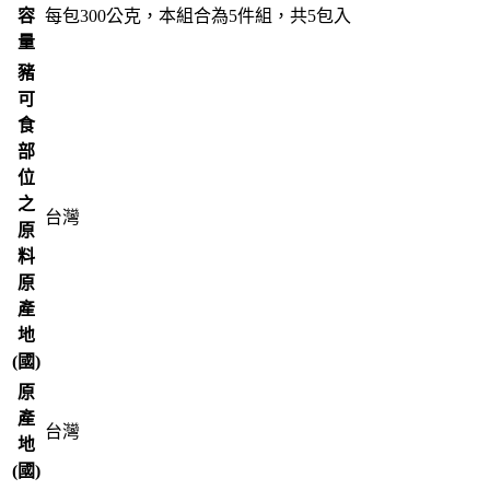
容
每包300公克，本組合為5件組，共5包入
量
豬
可
食
部
位
之
台灣
原
料
原
產
地
(國)
原
產
台灣
地
(國)