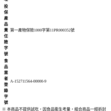
投
保
產
品
責
第一產物保險1000字第11PR000352號
任
險
字
號
食
品
業
者
A-152711564-00000-9
登
錄
字
號
※ 本商品不提供試吃，因食品衛生考量，組合商品一經拆封