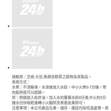
過敏原：芝麻.大豆.魚類含麩質之穀物及其製品。
食用方式：
水煮：不須解凍，水滾後放入水餃，中小火煮6-7分鐘，等
肉餡熟就可以起鍋。
煎：熱鍋放入些許油，加入水約覆蓋水餃8分滿,中火約5分
鐘水份快吸乾後轉小火翻煎至表面金黃即可。
注意事項：本公司產品生產、儲存、運送均採低溫處理，商