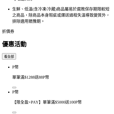
生鮮、低溫(含冷凍/冷藏)商品屬易於腐敗保存期限較短
之商品，除商品本身瑕疵或運送過程失溫導致變質外，
排除適用猶豫期。
折價券
優惠活動
看全部
P幣
單筆滿$1288送88P幣
P幣
【限全盈+PAY】單筆滿$5000送100P幣