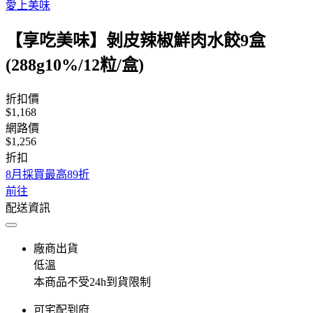
愛上美味
【享吃美味】剝皮辣椒鮮肉水餃9盒
(288g10%/12粒/盒)
折扣價
$1,168
網路價
$1,256
折扣
8月採買最高89折
前往
配送資訊
廠商出貨
低溫
本商品不受24h到貨限制
可宅配到府