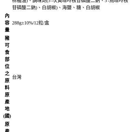
棕櫚油)、調味劑(5'-次黃嘌呤核苷磷酸二鈉、5'-鳥嘌呤核
苷磷酸二鈉)、白胡椒)、海鹽、糖、白胡椒
內
容
288g±10%/12粒/盒
量
豬
可
食
部
位
之
台灣
原
料
原
產
地
(國)
原
產