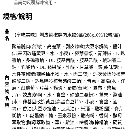
品請勿反覆解凍食用。
規格/說明
品
【享吃美味】剝皮辣椒鮮肉水餃9盒(288g10%/12粒/盒)
名
豬前腿肉(台灣)、高麗菜、剝皮辣椒(大豆水解物、醬汁
(非基因改造黃豆、水、小麥)、麥芽糖漿、青辣椒、L-麩
酸鈉、多磷酸鈉、DL-胺基丙酸、胺基乙酸、琥珀酸二
鈉、乳酸鈣、DL-蘋果酸、乳酸、甘草酸一銨(甜味劑)、
水性辣椒精(辣椒抽出物、水、丙二醇)、5'-次黃嘌呤核苷
內
磷酸二鈉、5'-鳥嘌呤核苷磷酸二鈉)、青蔥、高湯(水、洋
容
蔥、紅蘿蔔、芹菜、雞骨、豬皮(台灣)、昆布、柴魚
物
片)、餃皮(麵粉、水、食鹽、磷酸二澱粉)、薑末、醬油
名
(水、非基因改造黃豆(高蛋白豆片)、小麥、食鹽、酒
稱
精)、香油(大豆沙拉油、芝麻油)、米酒、雞粉(鹽、麥芽
糊精、L-麩酸鈉、糖、玉米澱粉、雞肉粉、香料、酵母
萃取物(酵母萃取物、鹽)、雞油、棕櫚油(棕櫚油、硬質