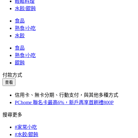
輕鬆料理
水餃/餛飩
食品
熟食/小吃
水餃
食品
熟食/小吃
餛飩
付款方式
查看
信用卡、無卡分期、行動支付，與其他多種方式
PChome 聯名卡最高6%，新戶再享首刷禮800P
搜尋更多
#家常小吃
#水餃/餛飩