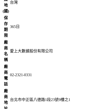
台灣
地
(國)
保
存
365
日
期
限
廠
商
愛上大數據股份有限公司
名
稱
廠
商
02-2321-0331
電
話
廠
商
台北市中正區八德路1段23號9樓之1
地
址