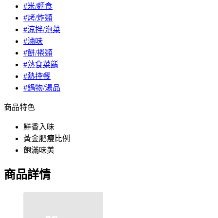
#米/麵食
#烤/炸類
#涼拌/泡菜
#滷味
#餅/捲類
#熟食菜餚
#熱控餐
#鍋物/湯品
商品特色
鮮香入味
黃金肥瘦比例
飽滿味美
商品詳情