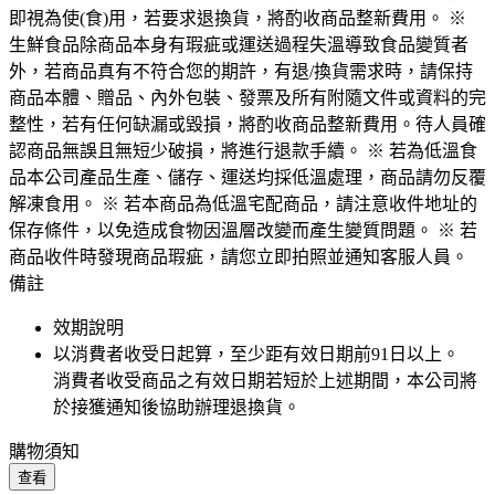
即視為使(食)用，若要求退換貨，將酌收商品整新費用。 ※
生鮮食品除商品本身有瑕疵或運送過程失溫導致食品變質者
外，若商品真有不符合您的期許，有退/換貨需求時，請保持
商品本體、贈品、內外包裝、發票及所有附隨文件或資料的完
整性，若有任何缺漏或毀損，將酌收商品整新費用。待人員確
認商品無誤且無短少破損，將進行退款手續。 ※ 若為低溫食
品本公司產品生產、儲存、運送均採低溫處理，商品請勿反覆
解凍食用。 ※ 若本商品為低溫宅配商品，請注意收件地址的
保存條件，以免造成食物因溫層改變而產生變質問題。 ※ 若
商品收件時發現商品瑕疵，請您立即拍照並通知客服人員。
備註
效期說明
以消費者收受日起算，至少距有效日期前
91
日以上。
消費者收受商品之有效日期若短於上述期間，本公司將
於接獲通知後協助辦理退換貨。
購物須知
查看