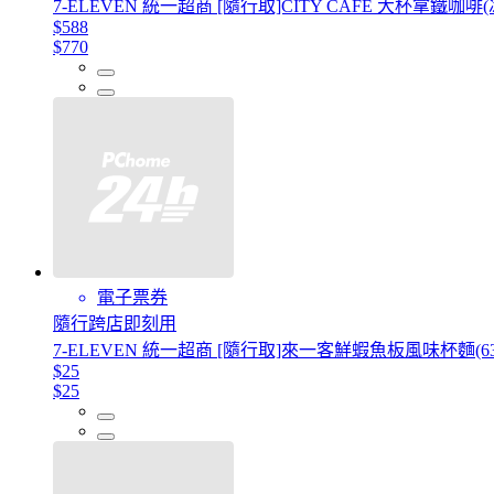
7-ELEVEN 統一超商 [隨行取]CITY CAFÉ 大杯拿鐵咖啡(
$588
$770
電子票券
隨行跨店即刻用
7-ELEVEN 統一超商 [隨行取]來一客鮮蝦魚板風味杯麵(63
$25
$25