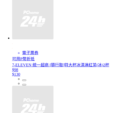
電子票券
可用P幣折抵
7-ELEVEN 統一超商 [隨行取]特大杯冰淇淋紅茶(冰)2杯
$98
$130