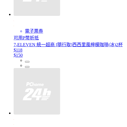
電子票券
可用P幣折抵
7-ELEVEN 統一超商 [隨行取]西西里風檸檬咖啡(冰)2杯
$118
$150