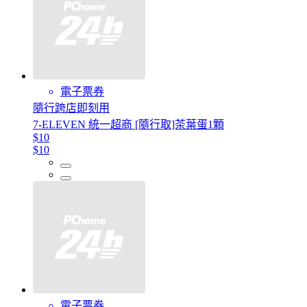
電子票券
隨行跨店即刻用
7-ELEVEN 統一超商 [隨行取]茶葉蛋1顆
$10
$10
電子票券