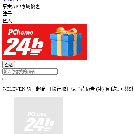
享受APP專屬優惠
註冊
登入
全站
7-ELEVEN 統一超商 〔隨行取〕梔子花奶青 (冰) 買4送1，共5