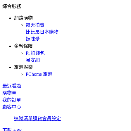
綜合服務
網路購物
露天拍賣
比比昂日本購物
媽咪愛
金融保險
Pi 拍錢包
易安網
旅遊娛樂
PChome 旅遊
最近看過
購物車
我的訂單
顧客中心
追蹤清單
退貨
會員設定
下載 APP