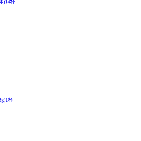
冰)14杯
g)1杯