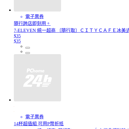
電子票券
隨行跨店即刻用。
7-ELEVEN 統一超商 〔隨行取〕ＣＩＴＹＣＡＦＥ冰美
$35
$35
電子票券
14杯超值組 可用P幣折抵