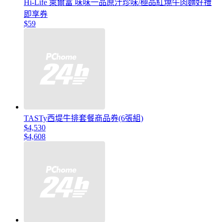
Hi-Life 萊爾富 味味一品原汁珍味/極品紅燒牛肉麵好禮
即享券
$59
TASTy西堤牛排套餐商品券(6張組)
$4,530
$4,608