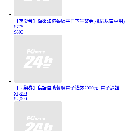
【享樂券】漢來海港餐廳平日下午茶券(桃園以南專用)
$775
$803
【享樂券】島語自助餐廳電子禮券2000元_電子憑證
$1,990
$2,000