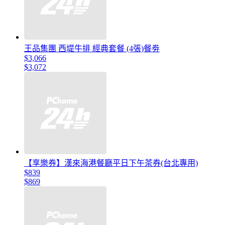
王品集團 西堤牛排 經典套餐 (4張)餐劵
$3,066
$3,072
【享樂券】漢來海港餐廳平日下午茶券(台北專用)
$839
$869