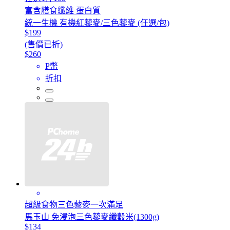
富含膳食纖維 蛋白質
統一生機 有機紅藜麥/三色藜麥 (任選/包)
$199
(售價已折)
$260
P幣
折扣
超級食物三色藜麥一次滿足
馬玉山 免浸泡三色藜麥纖穀米(1300g)
$134