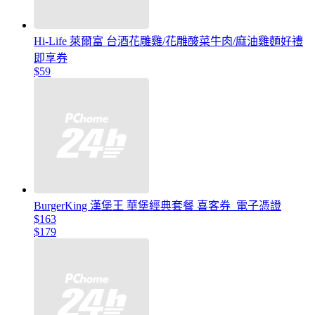
Hi-Life 萊爾富 台酒花雕雞/花雕酸菜牛肉/麻油雞麵好禮
即享券
$59
BurgerKing 漢堡王 華堡經典套餐 喜客券_電子憑證
$163
$179