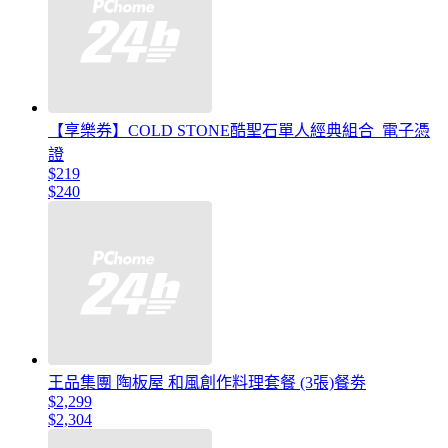
【享樂券】COLD STONE酷聖石單人經典組合_電子憑
證
$219
$240
王品集團 陶板屋 和風創作料理套餐 (3張)餐劵
$2,299
$2,304