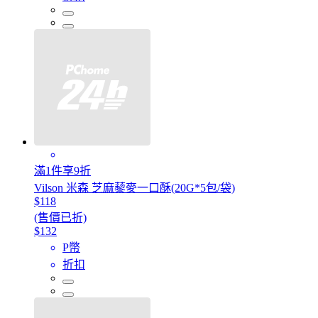
滿1件享9折
Vilson 米森 芝麻藜麥一口酥(20G*5包/袋)
$118
(售價已折)
$132
P幣
折扣