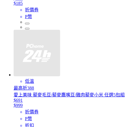
$185
折價券
P幣
低溫
最高折388
愛上美味 藜麥毛豆/藜麥鷹嘴豆/雞肉藜麥小米 任選5包組
$691
$999
折價券
P幣
折扣