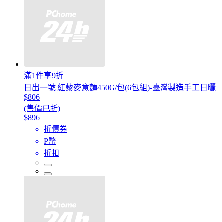
滿1件享9折
日出一號 紅藜麥意麵450G/包(6包組)-臺灣製造手工日曬
$806
(售價已折)
$896
折價券
P幣
折扣