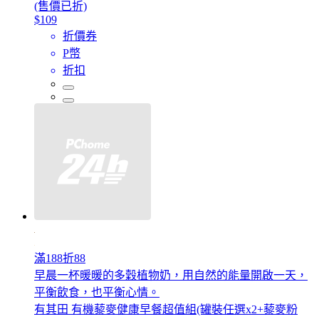
(售價已折)
$109
折價券
P幣
折扣
滿188折88
早晨一杯暖暖的多穀植物奶，用自然的能量開啟一天，
平衡飲食，也平衡心情。
有其田 有機藜麥健康早餐超值組(罐裝任選x2+藜麥粉