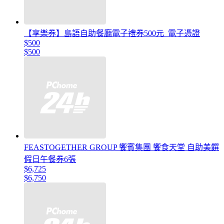
【享樂券】島語自助餐廳電子禮券500元_電子憑證
$500
$500
FEASTOGETHER GROUP 饗賓集團 饗食天堂 自助美饌
假日午餐券6張
$6,725
$6,750