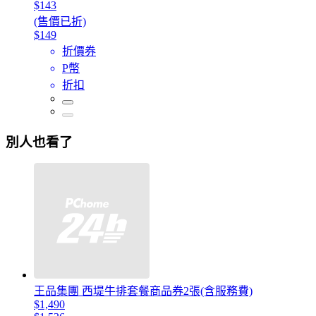
$143
(售價已折)
$149
折價券
P幣
折扣
別人也看了
王品集團 西堤牛排套餐商品券2張(含服務費)
$1,490