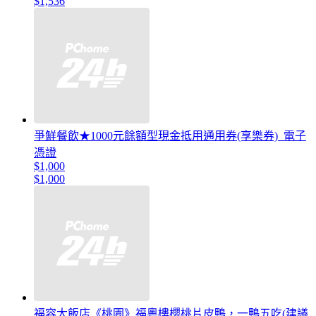
$1,536
爭鮮餐飲★1000元餘額型現金抵用通用券(享樂券)_電子
憑證
$1,000
$1,000
福容大飯店《桃園》福粵樓櫻桃片皮鴨，一鴨五吃(建議