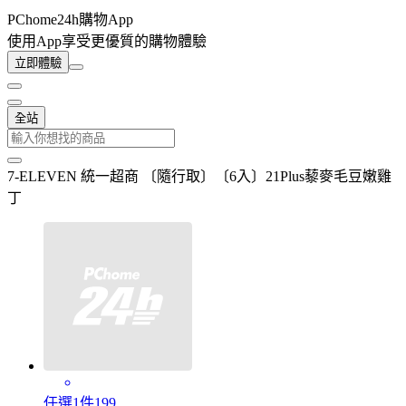
PChome24h購物App
使用App享受更優質的購物體驗
立即體驗
全站
7-ELEVEN 統一超商 〔隨行取〕〔6入〕21Plus藜麥毛豆嫩雞
丁
任選1件199