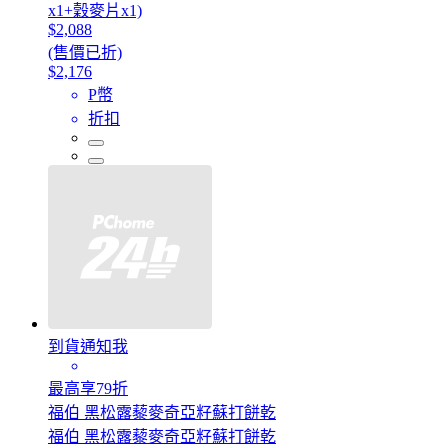
x1+穀麥片x1)
$2,088
(售價已折)
$2,176
P幣
折扣
到貨通知我
最高享79折
福伯 黑松露藜麥奇亞籽蘇打餅乾
福伯 黑松露藜麥奇亞籽蘇打餅乾