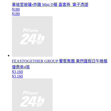
拿坡里披薩•炸雞 Mini D餐 喜客券_電子憑證
$180
$180
FEASTOGETHER GROUP 饗賓集團 果然匯假日午晚餐
優惠劵4張
$3,160
$3,160