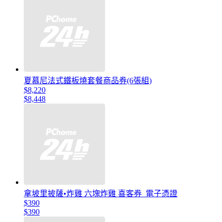
夏慕尼法式鐵板燒套餐商品券(6張組)
$8,220
$8,448
拿坡里披薩•炸雞 六塊炸雞 喜客券_電子憑證
$390
$390