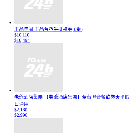
王品集團 王品台塑牛排禮券(6張)
$10,110
$10,494
老爺酒店集團 【老爺酒店集團】全台聯合餐飲券★平假
日通用
$2,180
$2,990