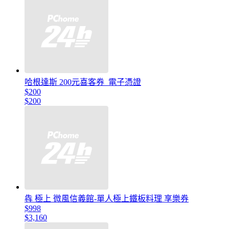
哈根達斯 200元喜客券_電子憑證
$200
$200
犇 極上 微風信義館-單人極上鐵板料理 享樂券
$998
$3,160