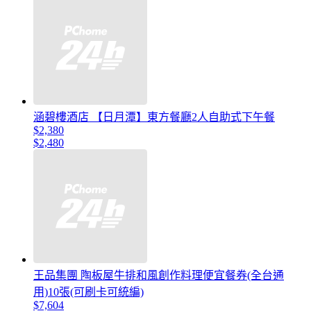
涵碧樓酒店 【日月潭】東方餐廳2人自助式下午餐
$2,380
$2,480
王品集團 陶板屋牛排和風創作料理便宜餐券(全台通
用)10張(可刷卡可統編)
$7,604