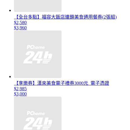
【全台多點】福容大飯店連鎖美食通用餐券(2張組)
$2,580
$3,960
【享樂券】漢來美食電子禮券3000元_電子憑證
$2,985
$3,000