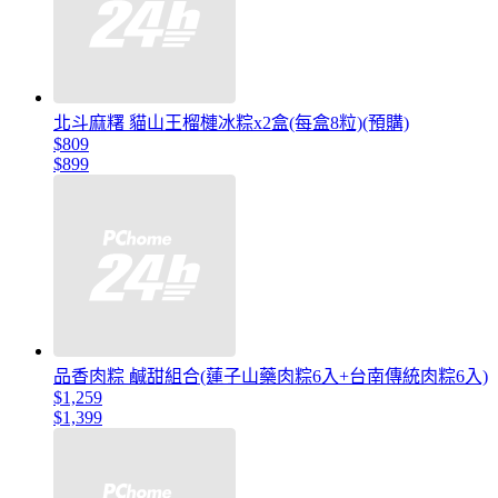
北斗麻糬 貓山王榴槤冰粽x2盒(每盒8粒)(預購)
$809
$899
品香肉粽 鹹甜組合(蓮子山藥肉粽6入+台南傳統肉粽6入)
$1,259
$1,399