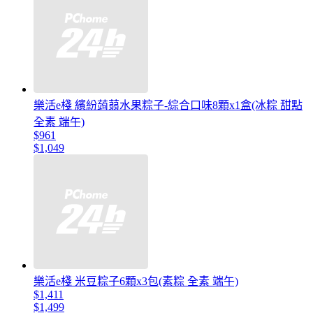
樂活e棧 繽紛蒟蒻水果粽子-綜合口味8顆x1盒(冰粽 甜點
全素 端午)
$961
$1,049
樂活e棧 米豆粽子6顆x3包(素粽 全素 端午)
$1,411
$1,499