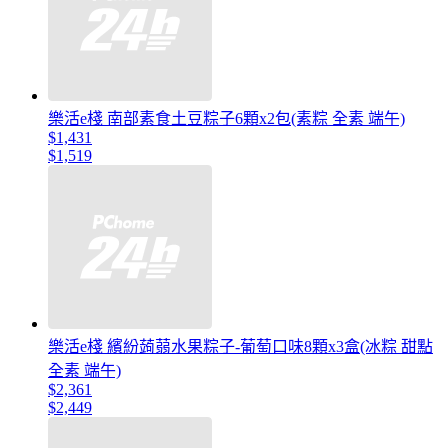
樂活e棧 南部素食土豆粽子6顆x2包(素粽 全素 端午)
$1,431
$1,519
樂活e棧 繽紛蒟蒻水果粽子-葡萄口味8顆x3盒(冰粽 甜點
全素 端午)
$2,361
$2,449