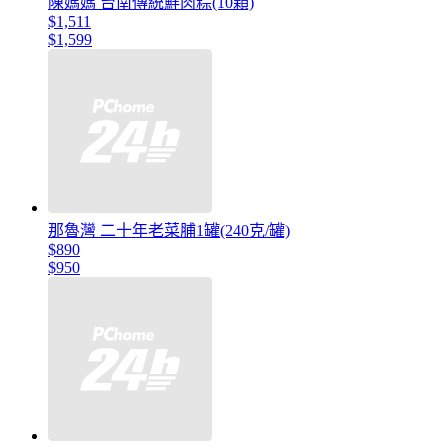
陳媽媽 台南傳統鮮肉粽(10顆)
$1,511
$1,599
那魯灣 二十年老菜脯1罐(240克/罐)
$890
$950