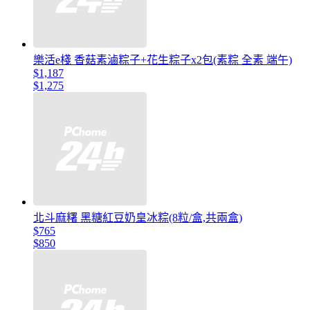
樂活e棧 香菇素滷粽子+花生粽子x2包(素粽 全素 端午)
$1,187
$1,275
北斗麻糬 黑糖紅豆奶皇冰粽(8粒/盒,共兩盒)
$765
$850