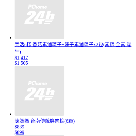
樂活e棧 香菇素滷粽子+蓮子素滷粽子x2包(素粽 全素 端
午)
$1,417
$1,505
陳媽媽 台南傳統鮮肉粽(6顆)
$839
$899