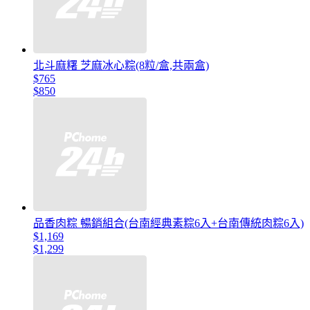
北斗麻糬 芝麻冰心粽(8粒/盒,共兩盒)
$765
$850
品香肉粽 暢銷組合(台南經典素粽6入+台南傳統肉粽6入)
$1,169
$1,299