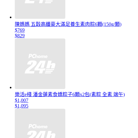
陳媽媽 五穀高纖豪大滿足養生素肉粽6顆(150g/顆)
$769
$829
樂活e棧 潘金蓮素食嬌粽子6顆x2包(素粽 全素 端午)
$1,007
$1,095