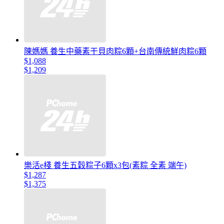
陳媽媽 養生中藥素干貝肉粽6顆+台南傳統鮮肉粽6顆
$1,088
$1,209
樂活e棧 養生五穀粽子6顆x3包(素粽 全素 端午)
$1,287
$1,375