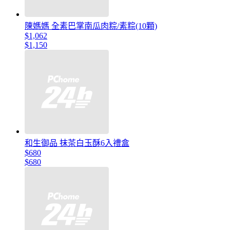
陳媽媽 全素巴掌南瓜肉粽/素粽(10顆)
$1,062
$1,150
和生御品 抹茶白玉酥6入禮盒
$680
$680