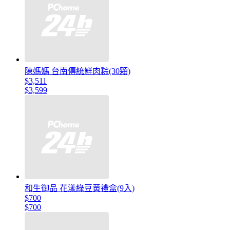
陳媽媽 台南傳統鮮肉粽(30顆)
$3,511
$3,599
和生御品 花漾綠豆黃禮盒(9入)
$700
$700