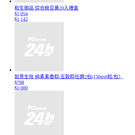
和生御品 綜合綠豆黃20入禮盒
$1,054
$1,142
如意生技 純素素香粽/五穀粽任選2包(150gx6粒/包〉
$798
$1,000