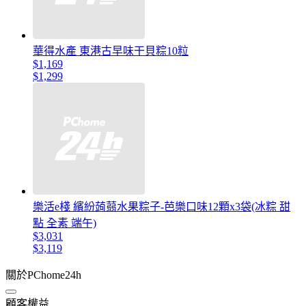
華得水產 東港古早味干貝粽10粒
$1,169
$1,299
樂活e棧 繽紛蒟蒻水果粽子-芭樂口味12顆x3袋(冰粽 甜
點 全素 端午)
$3,031
$3,119
關於PChome24h
顧客權益