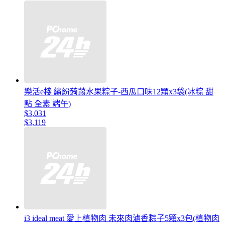
樂活e棧 繽紛蒟蒻水果粽子-西瓜口味12顆x3袋(冰粽 甜
點 全素 端午)
$3,031
$3,119
i3 ideal meat 愛上植物肉 未來肉滷香粽子5顆x3包(植物肉