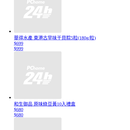
華得水產 東港古早味干貝粽5粒(180g/粒)
$699
$999
和生御品 原味綠豆黃10入禮盒
$680
$680