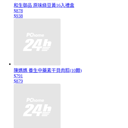
和生御品 原味綠豆黃16入禮盒
$878
$938
陳媽媽 養生中藥素干貝肉粽(10顆)
$791
$879