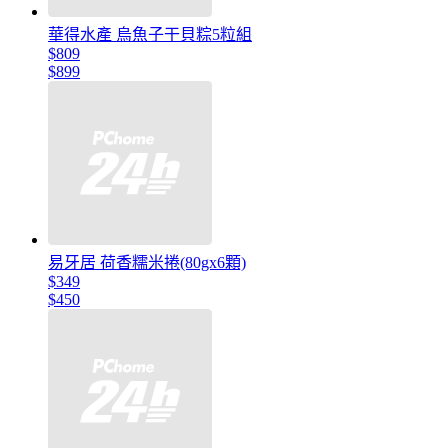
華得水產 烏魚子干貝粽5粒組
$809
$899
易牙居 荷香糯米捲(80gx6顆)
$349
$450