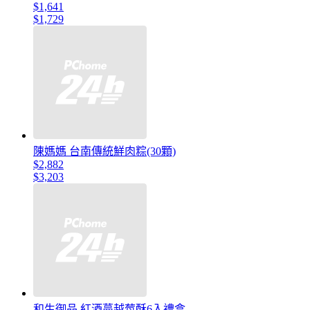
$1,641
$1,729
陳媽媽 台南傳統鮮肉粽(30顆)
$2,882
$3,203
和生御品 紅酒蔓越莓酥6入禮盒