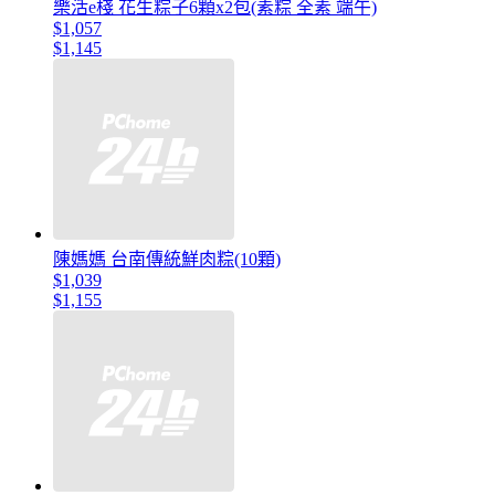
樂活e棧 花生粽子6顆x2包(素粽 全素 端午)
$1,057
$1,145
陳媽媽 台南傳統鮮肉粽(10顆)
$1,039
$1,155