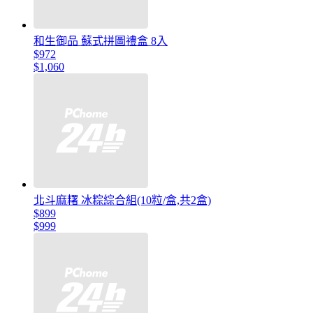
和生御品 蘇式拼圖禮盒 8入
$972
$1,060
北斗麻糬 冰粽綜合組(10粒/盒,共2盒)
$899
$999