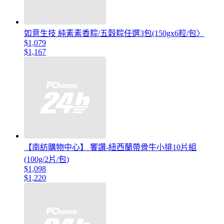
如意生技 純素素香粽/五穀粽任選3包(150gx6粒/包〉
$1,079
$1,167
【南紡購物中心】 饗讚-紐西蘭帶骨牛小排10片組
(100g/2片/包)
$1,098
$1,220