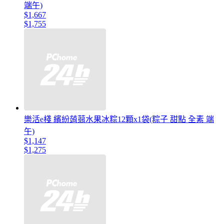
端午)
$1,667
$1,755
樂活e棧 繽紛蒟蒻水果冰粽12顆x1袋(粽子 甜點 全素 端
午)
$1,147
$1,275