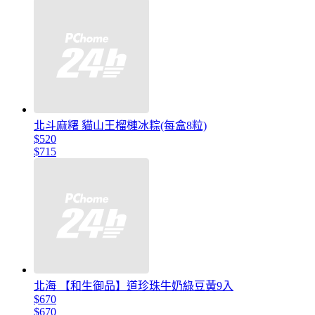
北斗麻糬 貓山王榴槤冰粽(每盒8粒)
$520
$715
北海 【和生御品】道珍珠牛奶綠豆黃9入
$670
$670