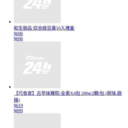
和生御品 綜合綠豆黃10入禮盒
$696
$696
【巧食家】古早味粿粽-全素X4包 200g/2顆/包 (原味.麻
辣)
$619
$899