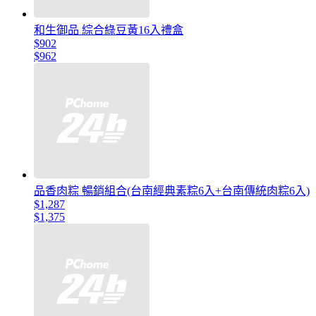
和生御品 綜合綠豆黃16入禮盒
$902
$962
品香肉粽 暢銷組合(台南經典素粽6入+台南傳統肉粽6入)
$1,287
$1,375