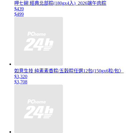
呷七碗 經典北部粽(180gx4入)_2026端午肉粽
$439
$499
如意生技 純素素香粽/五穀粽任選12包(150gx6粒/包〉
$3,320
$3,708