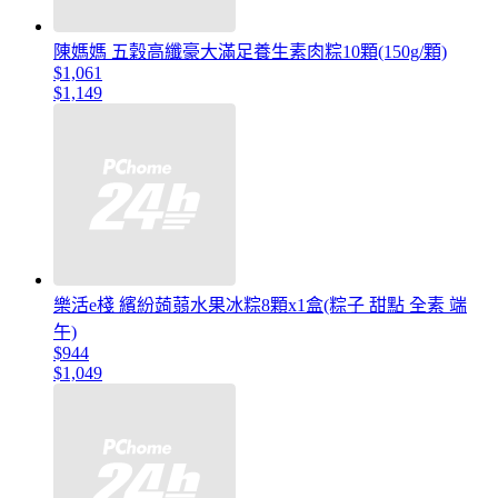
陳媽媽 五穀高纖豪大滿足養生素肉粽10顆(150g/顆)
$1,061
$1,149
樂活e棧 繽紛蒟蒻水果冰粽8顆x1盒(粽子 甜點 全素 端
午)
$944
$1,049