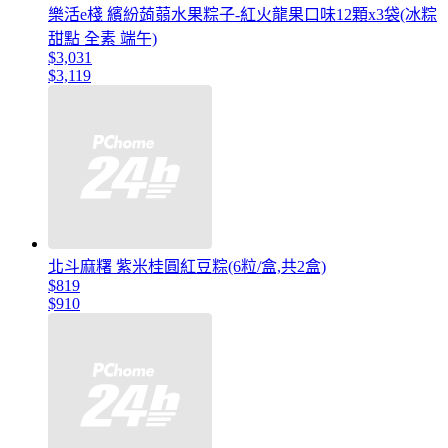
樂活e棧 繽紛蒟蒻水果粽子-紅火龍果口味12顆x3袋(冰粽
甜點 全素 端午)
$3,031
$3,119
北斗麻糬 紫米桂圓紅豆粽(6粒/盒,共2盒)
$819
$910