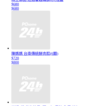
$680
$680
陳媽媽 台南傳統鮮肉粽(6顆)
$720
$800