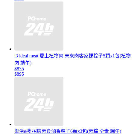
i3 ideal meat 愛上植物肉 未來肉客家粿粽子5顆x1包(植物
肉 端午)
$835
$895
樂活e棧 招牌素食滷香粽子6顆x3包(素粽 全素 端午)