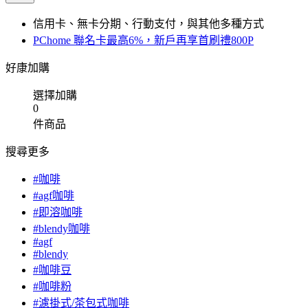
信用卡、無卡分期、行動支付，與其他多種方式
PChome 聯名卡最高6%，新戶再享首刷禮800P
好康加購
選擇加購
0
件商品
搜尋更多
#咖啡
#agf咖啡
#即溶咖啡
#blendy咖啡
#agf
#blendy
#咖啡豆
#咖啡粉
#濾掛式/茶包式咖啡