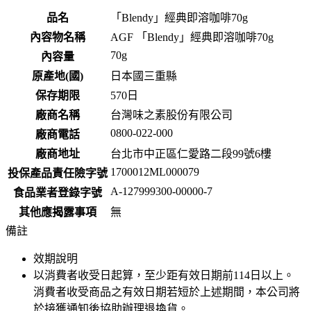
品名
「Blendy」經典即溶咖啡70g
內容物名稱
AGF 「Blendy」經典即溶咖啡70g
70g
內容量
原產地(國)
日本國三重縣
保存期限
570
日
廠商名稱
台灣味之素股份有限公司
0800-022-000
廠商電話
廠商地址
台北市中正區仁愛路二段99號6樓
1700012ML000079
投保產品責任險字號
A-127999300-00000-7
食品業者登錄字號
其他應揭露事項
無
備註
效期說明
以消費者收受日起算，至少距有效日期前
114
日以上。
消費者收受商品之有效日期若短於上述期間，本公司將
於接獲通知後協助辦理退換貨。