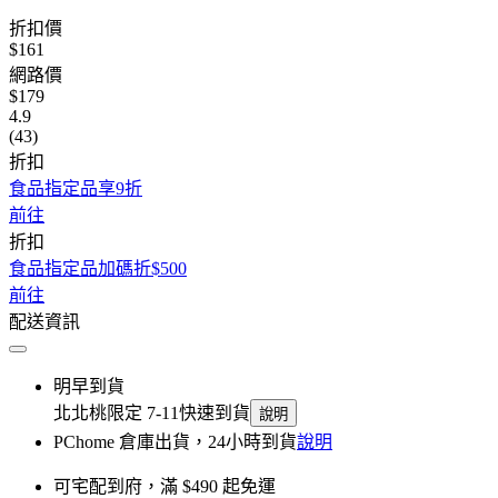
折扣價
$161
網路價
$179
4.9
(43)
折扣
食品指定品享9折
前往
折扣
食品指定品加碼折$500
前往
配送資訊
明早到貨
北北桃限定 7-11快速到貨
說明
PChome 倉庫出貨，24小時到貨
說明
可宅配到府，滿 $490 起免運