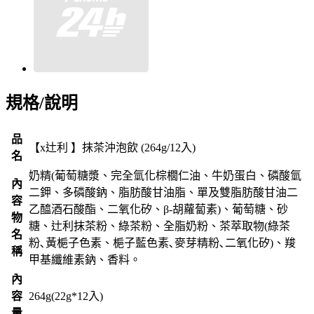
規格/說明
品
【x辻利 】抹茶沖泡飲 (264g/12入)
名
奶精(葡萄糖漿、完全氫化棕櫚仁油、牛奶蛋白、磷酸氫
內
二鉀、多磷酸鈉、脂肪酸甘油脂、單及雙脂肪酸甘油二
容
乙醯酒石酸酯、二氧化矽、β-胡蘿蔔素)、葡萄糖、砂
物
糖、辻利抹茶粉、綠茶粉、全脂奶粉、茶萃取物(綠茶
名
粉､黃梔子色素、梔子藍色素､麥芽精粉､二氧化矽)、羧
稱
甲基纖維素鈉、香料。
內
容
264g(22g*12入)
量