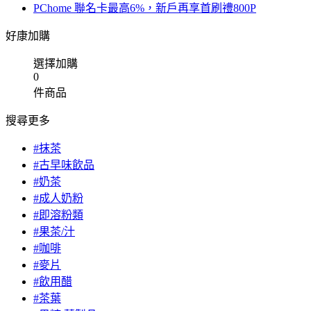
PChome 聯名卡最高6%，新戶再享首刷禮800P
好康加購
選擇加購
0
件商品
搜尋更多
#抹茶
#古早味飲品
#奶茶
#成人奶粉
#即溶粉類
#果茶/汁
#咖啡
#麥片
#飲用醋
#茶葉