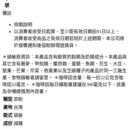
號
備註
效期說明
以消費者收受日起算，至少距有效日期前
91
日以上。
消費者收受商品之有效日期若短於上述期間，本公司將
於接獲通知後協助辦理退換貨。
＊過敏原資訊：本產品含有麩質的穀類及奶類成分。本產品與
其它含有蕎麥、甲殼類、螺貝類、蛋類、魚類、花生、大豆、
堅果、芒果、芹菜、奇異果以及芝麻種子的產品於同一工廠生
產，食物過敏者請留意。 ＊咖啡因含量：每一份22公克含咖
啡因32毫克。 ＊咖啡因每日攝取量建議在300毫克以下，孩童
及孕哺婦慎用內容量。
類型
茶粉
產地
台灣
款式
袋裝
成份
減糖