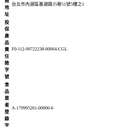
商
台北市內湖區基湖路35巷51號5樓之1
地
址
投
保
產
品
F0-112-09722238-00004-CGL
責
任
險
字
號
食
品
業
者
A-179995261-00000-6
登
錄
字