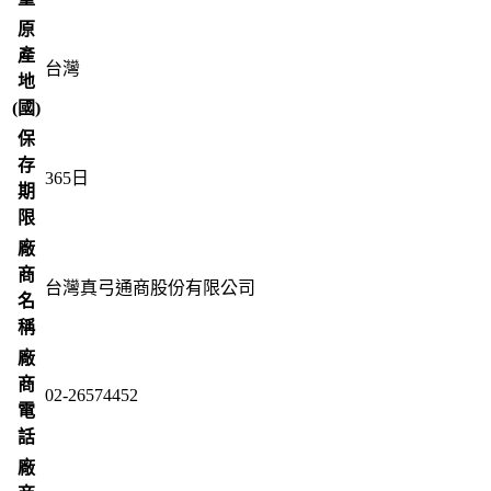
原
產
台灣
地
(國)
保
存
365
日
期
限
廠
商
台灣真弓通商股份有限公司
名
稱
廠
商
02-26574452
電
話
廠