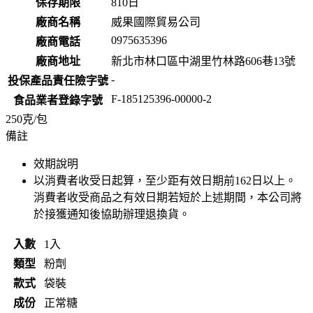
保存期限
810
日
廠商名稱
威果國際貿易公司
0975635396
廠商電話
廠商地址
新北市林口區中湖里竹林路606巷13號
-
投保產品責任險字號
F-185125396-00000-2
食品業者登錄字號
250克/包
備註
效期說明
以消費者收受日起算，至少距有效日期前
162
日以上。
消費者收受商品之有效日期若短於上述期間，本公司將
於接獲通知後協助辦理退換貨。
入數
1入
類型
粉劑
款式
袋裝
成份
正常糖