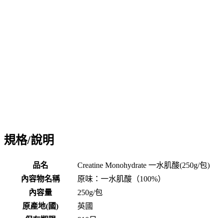
#糙米#糙米蛋白#糙米乳清#大豆#大豆蛋白#大豆乳清#碗
豆#碗豆乳清#Brown Rice Protein#BrownRice#Protein#素
食#植物蛋白#乳糖不耐#ISOLATE
#濃縮乳清蛋白粉#分離乳清蛋白粉#蛋白質#代餐#低糖#
低熱量#低脂#Whey#Protein#濃縮乳清#低碳水#濃縮乳清
#健身補給#增重#增肌#Gainer#GAINER#CASEIN
#一水肌酸粉#一水肌酸#肌酸#Creatine#BCAA#蛋白棒#
蛋白零食#膠束酪蛋白粉#酪蛋白粉#酪蛋白#酪#緩釋酪蛋
白#緩釋蛋白#緩釋#MicellarCasein#Casein
規格/說明
品名
Creatine Monohydrate 一水肌酸(250g/包)
內容物名稱
原味：一水肌酸（100%）
內容量
250g/包
原產地(國)
英國