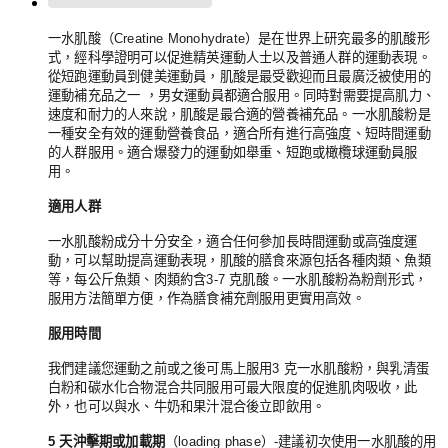
一水肌酸（Creatine Monohydrate）是在世界上研究最多的肌酸形
式，經科學證明可以促進精英運動人士以及普通人群的運動表現。
從短跑運動員到健美運動員，肌酸是最受歡迎而且最廣泛被使用的
運動補充品之一 ，男女運動員都適合服用。同時對需要提高肌力、
速度和耐力的人來說，肌酸是最合適的營養補充品。一水肌酸粉是
一種安全有效的運動營養食品，適合所有進行高強度、短時間運動
的人群服用。適合爆發力的運動如舉重、短跑或橄欖球運動員服
用。
適用人群
一水肌酸粉成分十分安全，適合任何參加長時間運動或高強度運
動，可以幫助提高運動表現，肌酸的膳食來源包括各種肉類、魚類
等，每公斤魚類、肉類約含3-7 克肌酸。一水肌酸粉為粉劑形式，
服用方法簡單方便，作為膳食補充劑服用更實用高效。
服用時間
我們建議您運動之前或之後可馬上服用3 克一水肌酸粉，與乳清蛋
白粉和碳水化合物混合共同服用可最大限度的促進肌肉吸收，此
外，也可以與水、牛奶和果汁混合後立即飲用。
5
天沖擊期或加載期
（loading phase）-建議初次使用一水肌酸的用