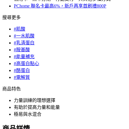
PChome 聯名卡最高6%，新戶再享首刷禮800P
搜尋更多
#肌酸
#一水肌酸
#乳清蛋白
#胺基酸
#能量補充
#高蛋白點心
#酪蛋白
#電解質
商品特色
力量訓練的理想選擇
有助於提高力量和能量
極易與水混合
商品詳情