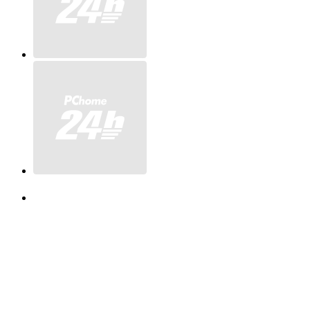
#MYPROTEIN#myprotein#乳清蛋白#乳清蛋白粉#蛋白粉
#myprotein乳清#Myprotein#肌酸#高蛋白點心#植物蛋白#
乳清#高蛋白餅乾#分離乳清蛋白#蛋白棒
#大豆蛋白#myprotein分離#高蛋白#植物蛋白粉#分離乳清
#Myprotein 蛋白棒#現貨#健身#運動#蛋白#糙米蛋白粉#
糙米#糙米蛋白#糙米乳清#糙米蛋白粉