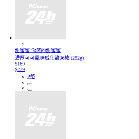
甜蜜蜜 你笑的甜蜜蜜
濃厚可可風味威化餅36枚 (252g)
$169
$279
P幣