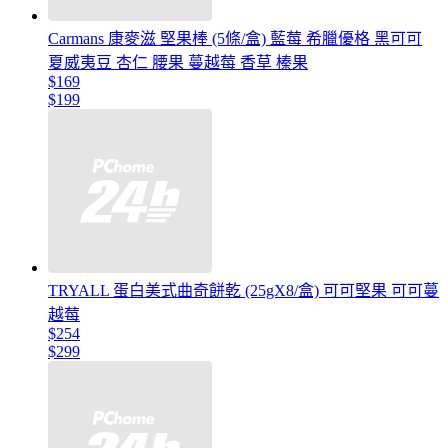
Carmans 康麥滋 堅果棒 (5條/盒) 藍莓 希臘優格 黑可可
夏威夷豆 杏仁 腰果 蔓越莓 香草 榛果
$169
$199
TRYALL 蛋白美式曲奇餅乾 (25gX8/盒) 可可堅果 可可蔓
越莓
$254
$299