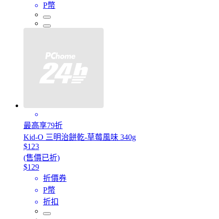
P幣
最高享79折
Kid-O 三明治餅乾-草莓風味 340g
$123
(售價已折)
$129
折價券
P幣
折扣