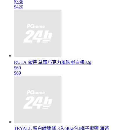
$336
$420
RUTA 露特 草莓巧克力風味蛋白棒32g
$69
$69
TRYALL 蛋白纖脆條-3入(40g/包)梅子椒鹽 海苔