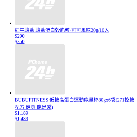
紅牛聰勁 聰勁蛋白穀脆粒-可可風味20g/10入
$290
$350
BUBUFITNESS 低糖高蛋白運動能量棒80gx6袋(271控糖
配方 健身 飽足感)
$1,189
$1,489