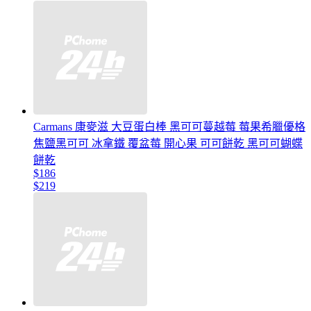
Carmans 康麥滋 大豆蛋白棒 黑可可蔓越莓 莓果希臘優格
焦鹽黑可可 冰拿鐵 覆盆莓 開心果 可可餅乾 黑可可蝴蝶
餅乾
$186
$219