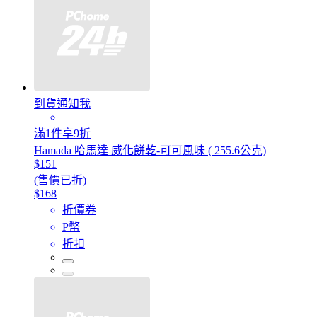
到貨通知我
滿1件享9折
Hamada 哈馬達 威化餅乾-可可風味 ( 255.6公克)
$151
(售價已折)
$168
折價券
P幣
折扣