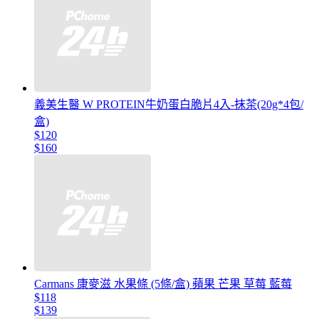
義美生醫 W PROTEIN牛奶蛋白脆片4入-抹茶(20g*4包/
盒)
$120
$160
Carmans 康麥滋 水果條 (5條/盒) 蘋果 芒果 草莓 藍莓
$118
$139