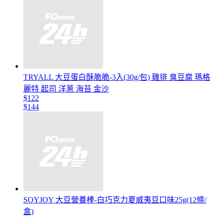
TRYALL 大豆蛋白酥脆脆-3入(30g/包) 雞排 臭豆腐 瑪格
麗特 起司 洋蔥 海苔 金沙
$122
$144
SOYJOY 大豆營養棒-白巧克力夏威夷豆口味25g(12條/
盒)