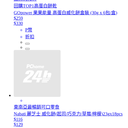
回購TOP1高蛋白餅乾
GOpower 果果能量 高蛋白威化餅盒裝 (30g x 6包/盒)
$259
$330
P幣
折扣
東南亞最暢銷可口零食
Nabati 麗芝士 威化餅(起司/巧克力/草莓/檸檬)23gx18pcs
$116
$129