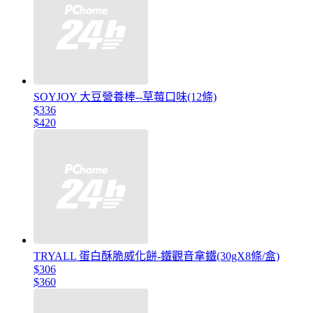
SOYJOY 大豆營養棒--草莓口味(12條)
$336
$420
TRYALL 蛋白酥脆威化餅-鐵觀音拿鐵(30gX8條/盒)
$306
$360