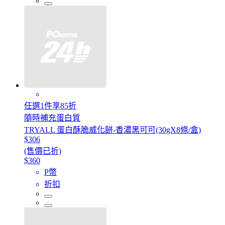
任選1件享85折
隨時補充蛋白質
TRYALL 蛋白酥脆威化餅-香濃黑可可(30gX8條/盒)
$306
(售價已折)
$360
P幣
折扣