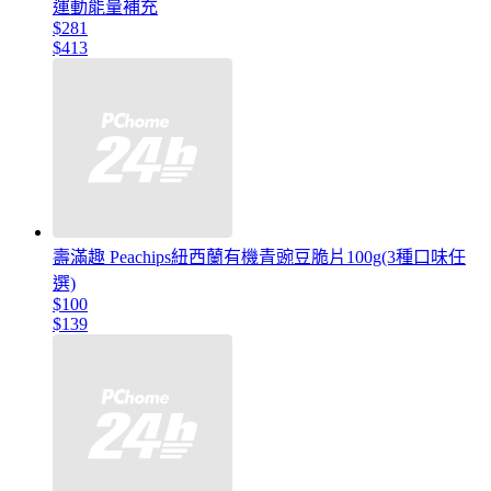
運動能量補充
$281
$413
壽滿趣 Peachips紐西蘭有機青豌豆脆片100g(3種口味任
選)
$100
$139