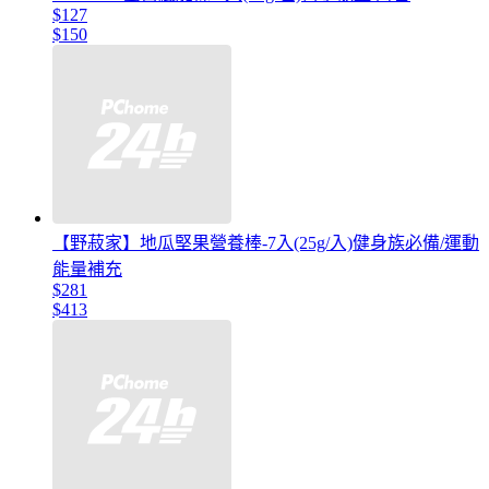
$127
$150
【野菽家】地瓜堅果營養棒-7入(25g/入)健身族必備/運動
能量補充
$281
$413