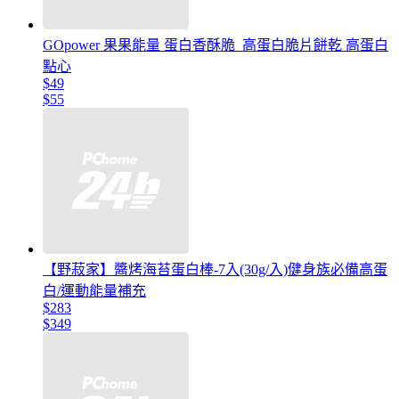
GOpower 果果能量 蛋白香酥脆_高蛋白脆片餅乾 高蛋白
點心
$49
$55
【野菽家】醬烤海苔蛋白棒-7入(30g/入)健身族必備高蛋
白/運動能量補充
$283
$349