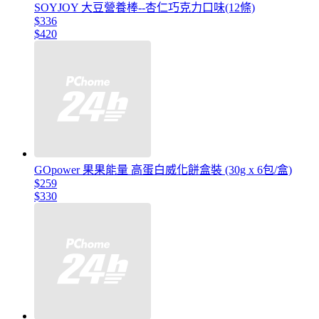
SOYJOY 大豆營養棒--杏仁巧克力口味(12條)
$336
$420
GOpower 果果能量 高蛋白威化餅盒裝 (30g x 6包/盒)
$259
$330