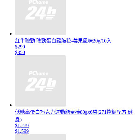
紅牛聰勁 聰勁蛋白穀脆粒-莓果風味20g/10入
$290
$350
低糖高蛋白巧克力運動能量棒80gx6袋(271控糖配方 健
身)
$1,279
$1,599