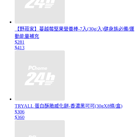
【野菽家】蔓越莓堅果營養棒-7入(30g/入)健身族必備/運
動能量補充
$281
$413
TRYALL 蛋白酥脆威化餅-香濃黑可可(30gX8條/盒)
$306
$360