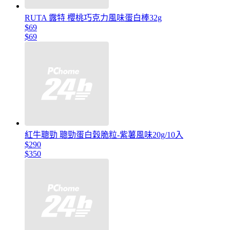
RUTA 露特 櫻桃巧克力風味蛋白棒32g
$69
$69
紅牛聰勁 聰勁蛋白穀脆粒-紫薯風味20g/10入
$290
$350