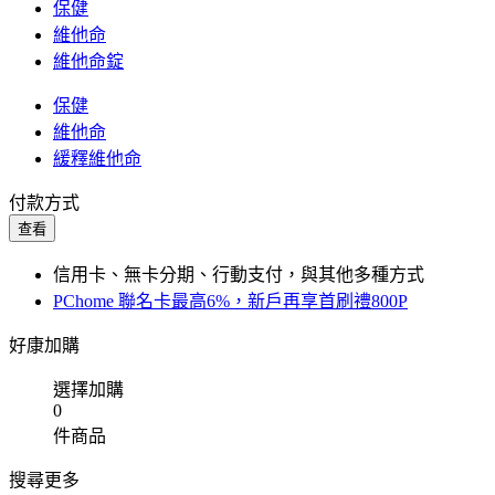
保健
維他命
維他命錠
保健
維他命
緩釋維他命
付款方式
查看
信用卡、無卡分期、行動支付，與其他多種方式
PChome 聯名卡最高6%，新戶再享首刷禮800P
好康加購
選擇加購
0
件商品
搜尋更多