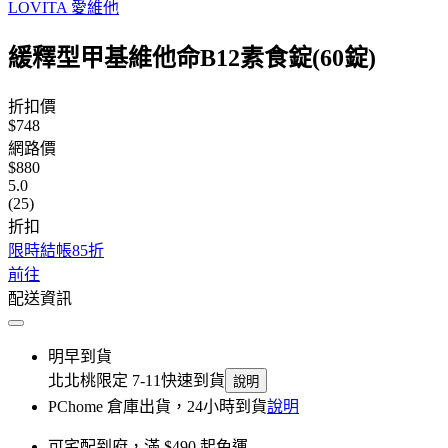
LOVITA 愛維他
緩釋型甲基維他命B12素食錠(60錠)
折扣價
$748
網路價
$880
5.0
(25)
折扣
限時結帳85折
前往
配送資訊
明早到貨
北北桃限定 7-11快速到貨
說明
PChome 倉庫出貨，24小時到貨
說明
可宅配到府，滿 $490 起免運