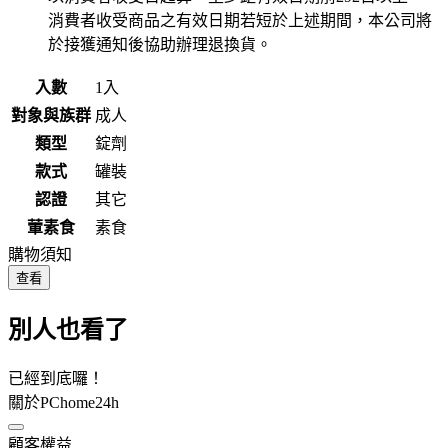
消費者收受商品之有效日期若短於上述期間，本公司將
於接獲通知後協助辦理退換貨。
入數
1入
對象與族群
成人
類型
錠劑
款式
罐裝
認證
其它
葷素食
素食
購物須知
查看
別人也看了
已經到底囉！
關於PChome24h
顧客權益