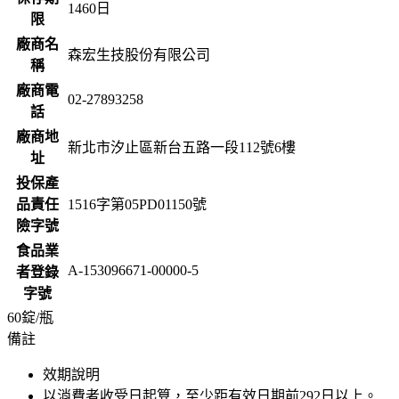
1460
日
限
廠商名
森宏生技股份有限公司
稱
廠商電
02-27893258
話
廠商地
新北市汐止區新台五路一段112號6樓
址
投保產
品責任
1516字第05PD01150號
險字號
食品業
A-153096671-00000-5
者登錄
字號
60錠/瓶
備註
效期說明
以消費者收受日起算，至少距有效日期前
292
日以上。