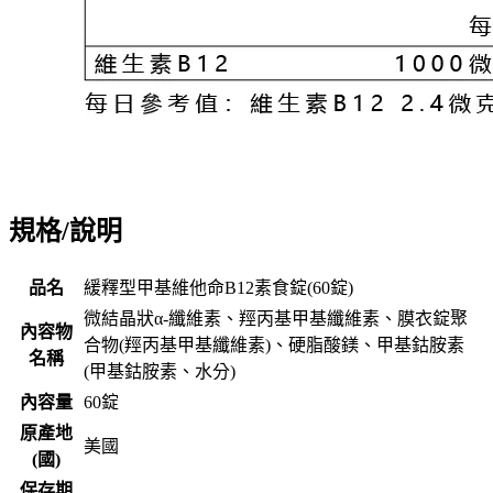
規格/說明
品名
緩釋型甲基維他命B12素食錠(60錠)
微結晶狀α-纖維素、羥丙基甲基纖維素、膜衣錠聚
內容物
合物(羥丙基甲基纖維素)、硬脂酸鎂、甲基鈷胺素
名稱
(甲基鈷胺素、水分)
內容量
60錠
原產地
美國
(國)
保存期