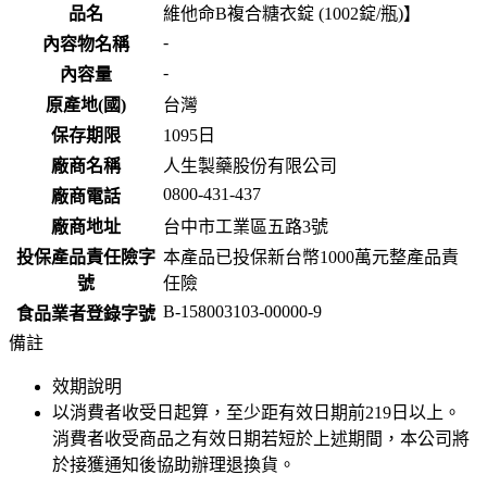
品名
維他命B複合糖衣錠 (1002錠/瓶)】
-
內容物名稱
-
內容量
原產地(國)
台灣
保存期限
1095
日
廠商名稱
人生製藥股份有限公司
0800-431-437
廠商電話
廠商地址
台中市工業區五路3號
投保產品責任險字
本產品已投保新台幣1000萬元整產品責
號
任險
B-158003103-00000-9
食品業者登錄字號
備註
效期說明
以消費者收受日起算，至少距有效日期前
219
日以上。
消費者收受商品之有效日期若短於上述期間，本公司將
於接獲通知後協助辦理退換貨。