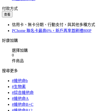
付款方式
查看
信用卡、無卡分期、行動支付，與其他多種方式
PChome 聯名卡最高6%，新戶再享首刷禮800P
好康加購
選擇加購
0
件商品
搜尋更多
#維他命b
#生物素
#綜合維他命
#維他命A
#維他命B+C
#維他命B12