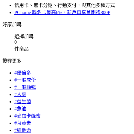
信用卡、無卡分期、行動支付，與其他多種方式
PChome 聯名卡最高6%，新戶再享首刷禮800P
好康加購
選擇加購
0
件商品
搜尋更多
#優倍多
#一般成份
#一般順暢
#人蔘
#益生菌
#魚油
#麥盧卡蜂蜜
#葉黃素
#維他命