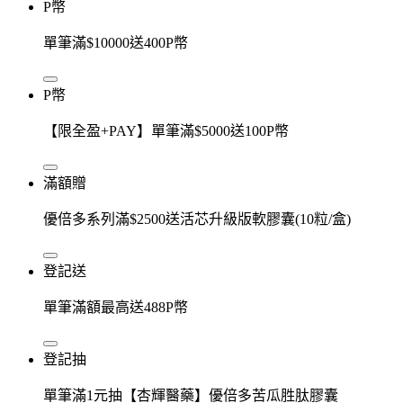
P幣
單筆滿$10000送400P幣
P幣
【限全盈+PAY】單筆滿$5000送100P幣
滿額贈
優倍多系列滿$2500送活芯升級版軟膠囊(10粒/盒)
登記送
單筆滿額最高送488P幣
登記抽
單筆滿1元抽【杏輝醫藥】優倍多苦瓜胜肽膠囊