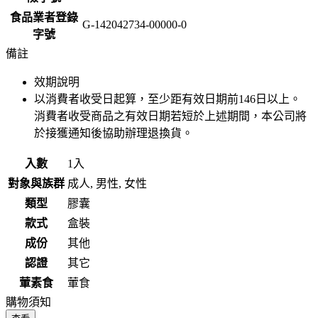
食品業者登錄
G-142042734-00000-0
字號
備註
效期說明
以消費者收受日起算，至少距有效日期前
146
日以上。
消費者收受商品之有效日期若短於上述期間，本公司將
於接獲通知後協助辦理退換貨。
入數
1入
對象與族群
成人, 男性, 女性
類型
膠囊
款式
盒裝
成份
其他
認證
其它
葷素食
葷食
購物須知