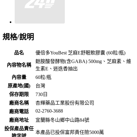
規格/說明
品名
優倍多YouBest 芝麻E舒眠軟膠囊 (60粒/瓶)
麩胺酸發酵物(含GABA) 500mg、芝麻素、維
內容物名稱
生素E、迷迭香抽出
內容量
60粒/瓶
原產地(國)
台灣
保存期限
730
日
廠商名稱
杏輝藥品工業股份有限公司
02-2760-3688
廠商電話
廠商地址
宜蘭縣冬山鄉中山路84號
投保產品責任
本產品已投保富邦責任險5000萬
險字號