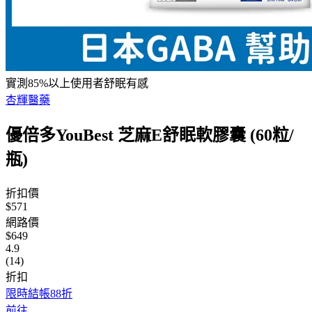
實測85%以上使用者舒眠有感
杏輝醫藥
優倍多YouBest 芝麻E舒眠軟膠囊 (60粒/
瓶)
折扣價
$571
網路價
$649
4.9
(14)
折扣
限時結帳88折
前往