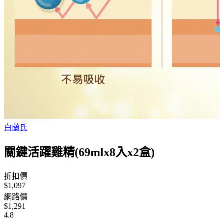
白蘭氏
關鍵活躍雞精(69mlx8入x2盒)
折扣價
$1,097
網路價
$1,291
4.8