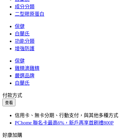
成分分類
二型膠原蛋白
保健
白蘭氏
功能分類
增強防護
保健
雞精滴雞精
嚴選品牌
白蘭氏
付款方式
查看
信用卡、無卡分期、行動支付，與其他多種方式
PChome 聯名卡最高6%，新戶再享首刷禮800P
好康加購