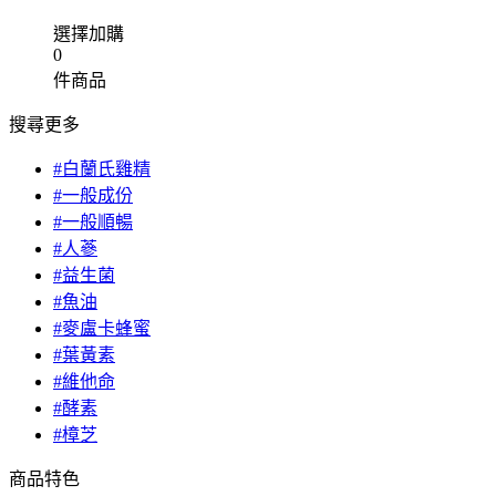
選擇加購
0
件商品
搜尋更多
#白蘭氏雞精
#一般成份
#一般順暢
#人蔘
#益生菌
#魚油
#麥盧卡蜂蜜
#葉黃素
#維他命
#酵素
#樟芝
商品特色