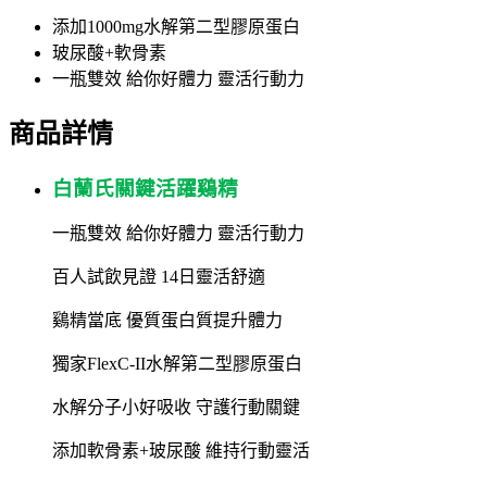
添加1000mg水解第二型膠原蛋白
玻尿酸+軟骨素
一瓶雙效 給你好體力 靈活行動力
商品詳情
白蘭氏關鍵活躍鷄精
一瓶雙效
給你好體力
靈活行動力
百人試飲見證
14
日靈活
舒適
鷄精當底
優質蛋白質提升體力
獨家
FlexC-II
水解第二型膠原蛋白
水解分子小好吸收
守護行動關鍵
添加軟骨素
+
玻尿酸
維持行動靈活