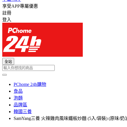
享受APP專屬優惠
註冊
登入
全站
PChome 24h購物
食品
泡麵
品牌區
韓國三養
SamYang三養 火辣雞肉風味鐵板炒麵 (5入/袋裝) (原