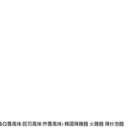
味/奶油白醬風味/起司風味/炸醬風味) 韓國辣雞麵 火雞麵 辣炒泡麵