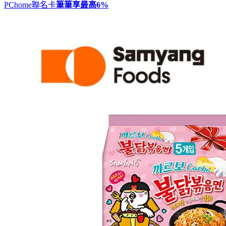
PChome聯名卡
筆筆享最高
6%