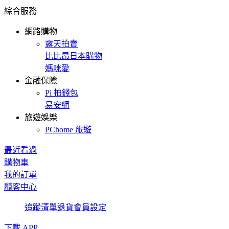
綜合服務
網路購物
露天拍賣
比比昂日本購物
媽咪愛
金融保險
Pi 拍錢包
易安網
旅遊娛樂
PChome 旅遊
最近看過
購物車
我的訂單
顧客中心
追蹤清單
退貨
會員設定
下載 APP