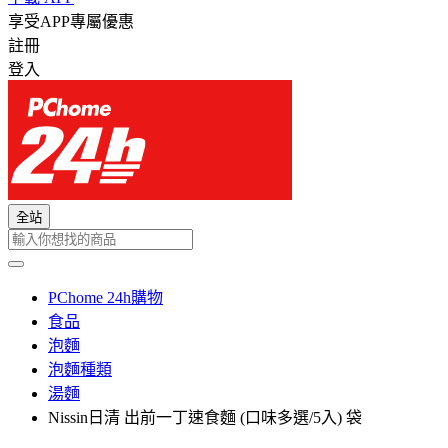
享受APP專屬優惠
註冊
登入
全站
PChome 24h購物
食品
泡麵
泡麵種類
湯麵
Nissin日清 出前一丁速食麵 (口味多選/5入) 袋