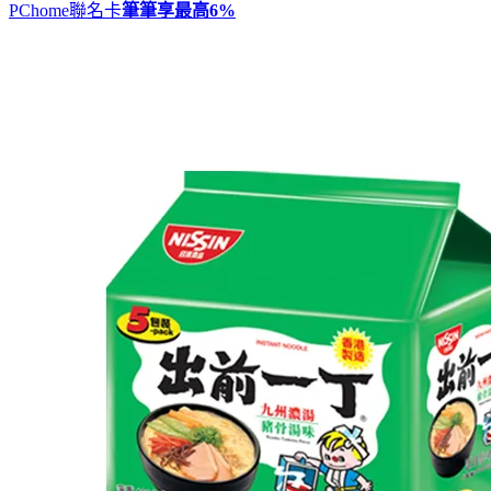
PChome聯名卡
筆筆享最高
6%