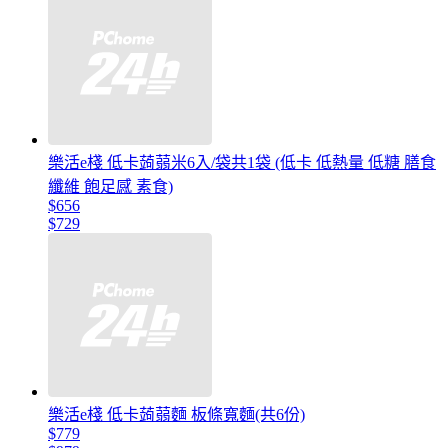
樂活e棧 低卡蒟蒻米6入/袋共1袋 (低卡 低熱量 低糖 膳食
纖維 飽足感 素食)
$656
$729
樂活e棧 低卡蒟蒻麵 板條寬麵(共6份)
$779