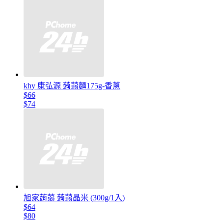
khy 康弘源 蒟蒻麵175g-香蔥
$66
$74
旭家蒟蒻 蒟蒻晶米 (300g/1入)
$64
$80