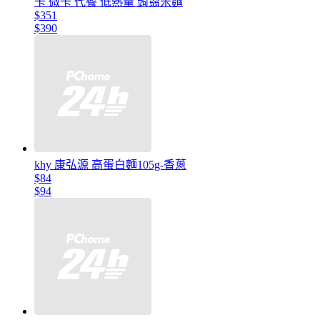
卡 微卡 代餐 低熱量 蒟蒻米麵
$351
$390
khy 康弘源 高蛋白麵105g-香蔥
$84
$94