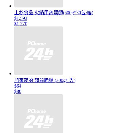
上杉食品 火鍋用蒟蒻麵(500g*30包/箱)
$1,593
$1,770
旭家蒟蒻 蒟蒻脆腸 (300g/1入)
$64
$80