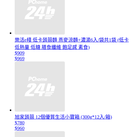
樂活e棧 低卡蒟蒻麵 燕麥涼麵+濃湯6入/袋共1袋 (低卡
低熱量 低糖 膳食纖維 飽足感 素食)
$909
$969
旭家蒟蒻 12個優質生活小寶箱 (300g*12入/箱)
$780
$960