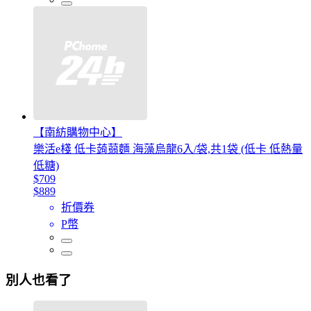
【南紡購物中心】
樂活e棧 低卡蒟蒻麵 海藻烏龍6入/袋,共1袋 (低卡 低熱量
低糖)
$709
$889
折價券
P幣
別人也看了