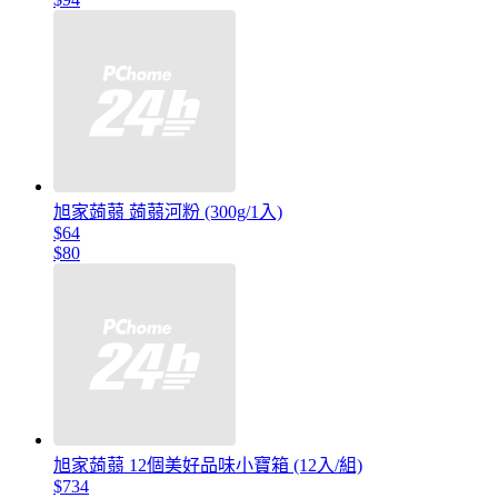
旭家蒟蒻 蒟蒻河粉 (300g/1入)
$64
$80
旭家蒟蒻 12個美好品味小寶箱 (12入/組)
$734