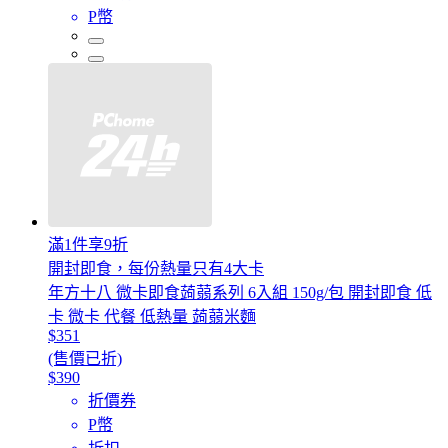
P幣
滿1件享9折
開封即食，每份熱量只有4大卡
年方十八 微卡即食蒟蒻系列 6入組 150g/包 開封即食 低
卡 微卡 代餐 低熱量 蒟蒻米麵
$351
(售價已折)
$390
折價券
P幣