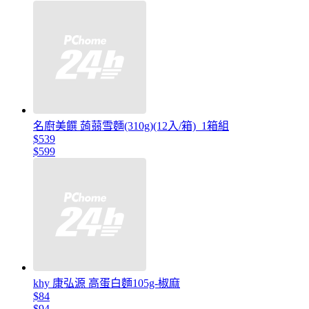
名廚美饌 蒟蒻雪麵(310g)(12入/箱)_1箱組
$539
$599
khy 康弘源 高蛋白麵105g-椒麻
$84
$94