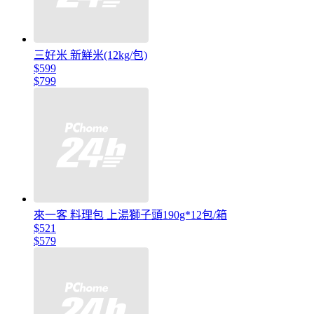
三好米 新鮮米(12kg/包)
$599
$799
來一客 料理包 上湯獅子頭190g*12包/箱
$521
$579