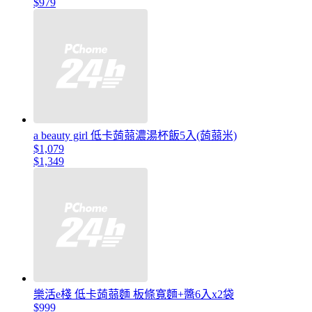
$979
a beauty girl 低卡蒟蒻濃湯杯飯5入(蒟蒻米)
$1,079
$1,349
樂活e棧 低卡蒟蒻麵 板條寬麵+醬6入x2袋
$999