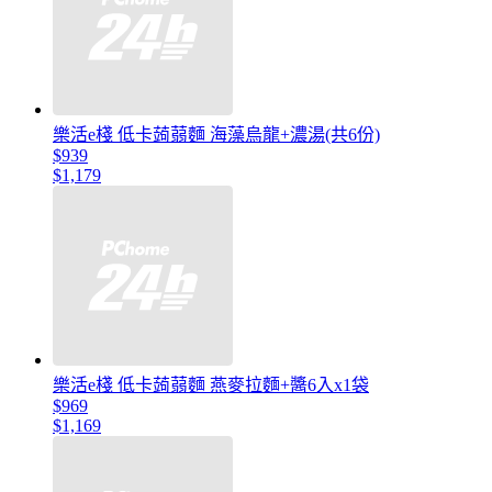
樂活e棧 低卡蒟蒻麵 海藻烏龍+濃湯(共6份)
$939
$1,179
樂活e棧 低卡蒟蒻麵 燕麥拉麵+醬6入x1袋
$969
$1,169