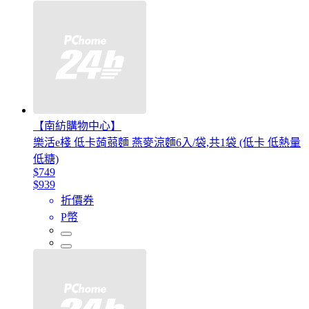
【南紡購物中心】
樂活e棧 低卡蒟蒻麵 燕麥涼麵6入/袋,共1袋 (低卡 低熱量
低糖)
$749
$939
折價券
P幣