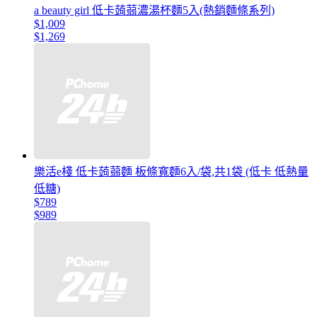
a beauty girl 低卡蒟蒻濃湯杯麵5入(熱銷麵條系列)
$1,009
$1,269
樂活e棧 低卡蒟蒻麵 板條寬麵6入/袋,共1袋 (低卡 低熱量
低糖)
$789
$989