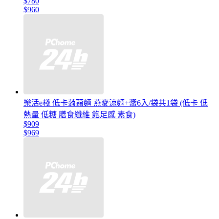
$780
$960
樂活e棧 低卡蒟蒻麵 燕麥涼麵+醬6入/袋共1袋 (低卡 低
熱量 低糖 膳食纖維 飽足感 素食)
$909
$969