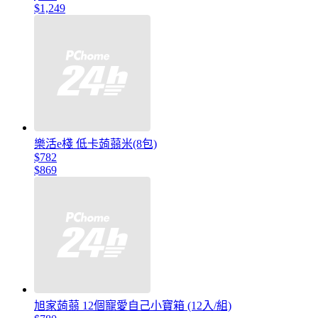
$1,249
樂活e棧 低卡蒟蒻米(8包)
$782
$869
旭家蒟蒻 12個寵愛自己小寶箱 (12入/組)