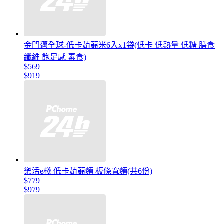
金門邁全球-低卡蒟蒻米6入x1袋(低卡 低熱量 低糖 膳食
纖維 飽足感 素食)
$569
$919
樂活e棧 低卡蒟蒻麵 板條寬麵(共6份)
$779
$979