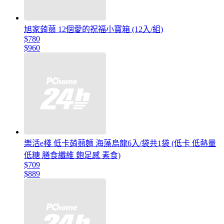
旭家蒟蒻 12個愛的祝福小寶箱 (12入/組)
$780
$960
樂活e棧 低卡蒟蒻麵 海藻烏龍6入/袋共1袋 (低卡 低熱量
低糖 膳食纖維 飽足感 素食)
$709
$889