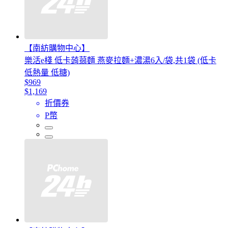
【南紡購物中心】
樂活e棧 低卡蒟蒻麵 燕麥拉麵+濃湯6入/袋,共1袋 (低卡
低熱量 低糖)
$969
$1,169
折價券
P幣