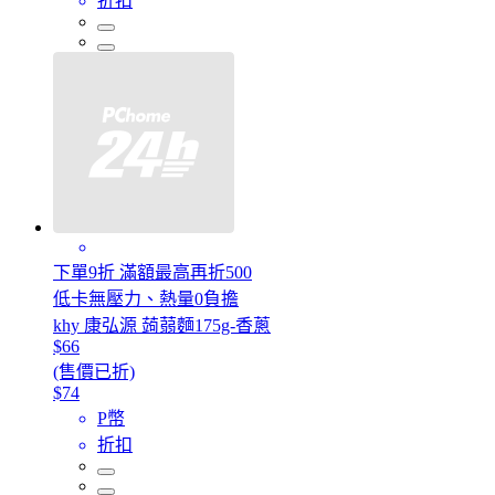
折扣
下單9折 滿額最高再折500
低卡無壓力、熱量0負擔
khy 康弘源 蒟蒻麵175g-香蔥
$66
(售價已折)
$74
P幣
折扣