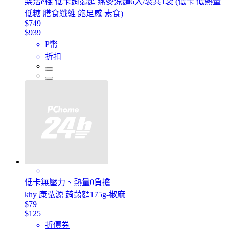
樂活e棧 低卡蒟蒻麵 燕麥涼麵6入/袋共1袋 (低卡 低熱量
低糖 膳食纖維 飽足感 素食)
$749
$939
P幣
折扣
低卡無壓力、熱量0負擔
khy 康弘源 蒟蒻麵175g-椒麻
$79
$125
折價券