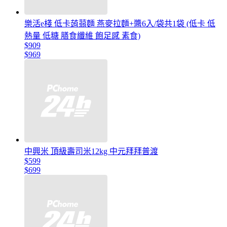
樂活e棧 低卡蒟蒻麵 燕麥拉麵+醬6入/袋共1袋 (低卡 低
熱量 低糖 膳食纖維 飽足感 素食)
$909
$969
中興米 頂級壽司米12kg 中元拜拜普渡
$599
$699