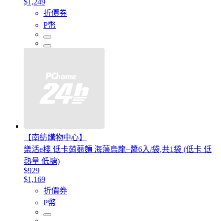
$1,249
折價券
P幣
【南紡購物中心】
樂活e棧 低卡蒟蒻麵 海藻烏龍+醬6入/袋,共1袋 (低卡 低
熱量 低糖)
$929
$1,169
折價券
P幣