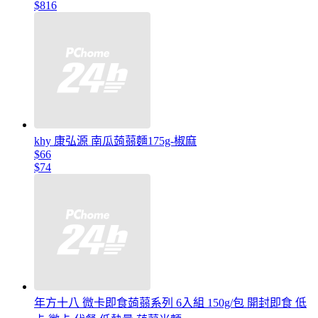
$816
khy 康弘源 南瓜蒟蒻麵175g-椒麻
$66
$74
年方十八 微卡即食蒟蒻系列 6入組 150g/包 開封即食 低