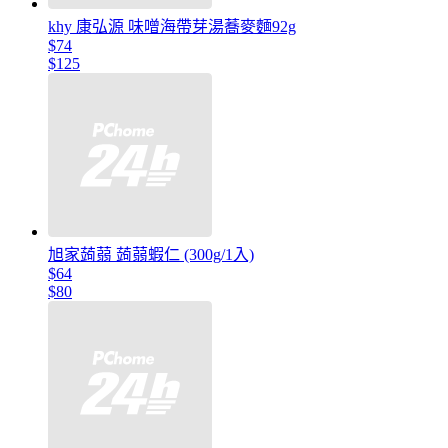
khy 康弘源 味噌海帶芽湯蕎麥麵92g
$74
$125
旭家蒟蒻 蒟蒻蝦仁 (300g/1入)
$64
$80