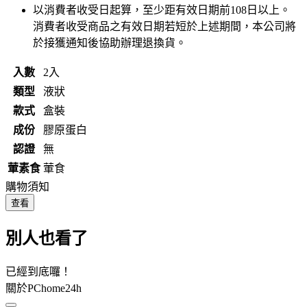
以消費者收受日起算，至少距有效日期前
108
日以上。
消費者收受商品之有效日期若短於上述期間，本公司將
於接獲通知後協助辦理退換貨。
入數
2入
類型
液狀
款式
盒裝
成份
膠原蛋白
認證
無
葷素食
葷食
購物須知
查看
別人也看了
已經到底囉！
關於PChome24h