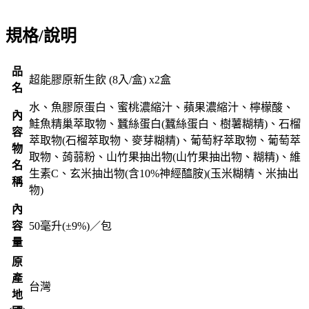
規格/說明
品
超能膠原新生飲 (8入/盒) x2盒
名
水、魚膠原蛋白、蜜桃濃縮汁、蘋果濃縮汁、檸檬酸、
內
鮭魚精巢萃取物、蠶絲蛋白(蠶絲蛋白、樹薯糊精)、石榴
容
萃取物(石榴萃取物、麥芽糊精)、葡萄籽萃取物、葡萄萃
物
取物、蒟蒻粉、山竹果抽出物(山竹果抽出物、糊精)、維
名
生素C、玄米抽出物(含10%神經醯胺)(玉米糊精、米抽出
稱
物)
內
容
50毫升(±9%)／包
量
原
產
台灣
地