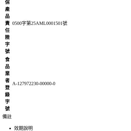
保
產
品
責
0500字第25AML0001501號
任
險
字
號
食
品
業
者
A-127972230-00000-0
登
錄
字
號
備註
效期說明