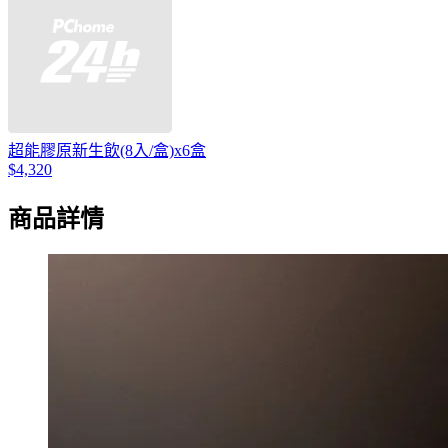
超能膠原新生飲(8入/盒)x6盒
$4,320
商品詳情