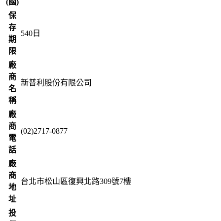
(國)
保
存
540
日
期
限
廠
商
新普利股份有限公司
名
稱
廠
商
(02)2717-0877
電
話
廠
商
台北市松山區復興北路309號7樓
地
址
投