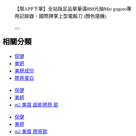
【限APP下單】全站指定品單筆滿888元抽Mio gogoro專
用記錄器、國際牌掌上型電鬍刀 (顏色隨機)
相關分類
保健
美妍
美妍成份
膠原蛋白
保健
美妍
m2 美度 超能膠原 飲
保健
美妍
m2 美度 膠原飲