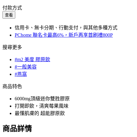
付款方式
查看
信用卡、無卡分期、行動支付，與其他多種方式
PChome 聯名卡最高6%，新戶再享首刷禮800P
搜尋更多
#m2 美度 膠原飲
#一般美容
#燕窩
商品特色
6000mg頂級迷你雙胜膠原
打開即飲，清爽莓果風味
最懂肌膚的 超能膠原飲
商品詳情