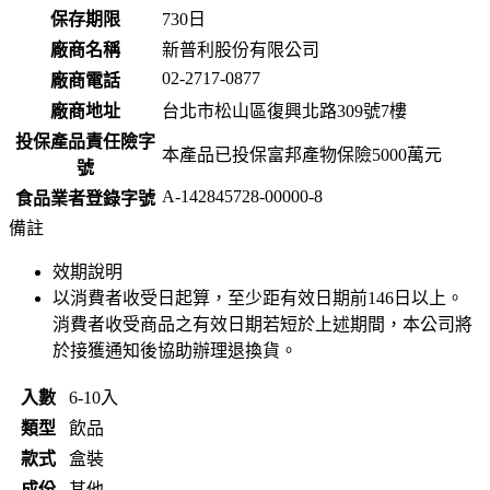
保存期限
730
日
廠商名稱
新普利股份有限公司
02-2717-0877
廠商電話
廠商地址
台北市松山區復興北路309號7樓
投保產品責任險字
本產品已投保富邦產物保險5000萬元
號
A-142845728-00000-8
食品業者登錄字號
備註
效期說明
以消費者收受日起算，至少距有效日期前
146
日以上。
消費者收受商品之有效日期若短於上述期間，本公司將
於接獲通知後協助辦理退換貨。
入數
6-10入
類型
飲品
款式
盒裝
成份
其他