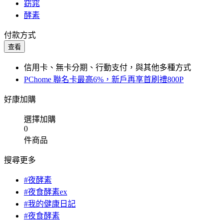
窈窕
酵素
付款方式
查看
信用卡、無卡分期、行動支付，與其他多種方式
PChome 聯名卡最高6%，新戶再享首刷禮800P
好康加購
選擇加購
0
件商品
搜尋更多
#夜酵素
#夜食酵素ex
#我的健康日記
#夜食酵素