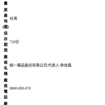
量
原
產
台灣
地
(國)
保
存
720
日
期
限
廠
商
統一藥品股份有限公司/代表人:柴佳風
名
稱
廠
商
0800-000-070
電
話
廠