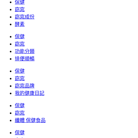
保健
窈窕
窈窕成份
酵素
保健
窈窕
功能分類
排便順暢
保健
窈窕
窈窕品牌
我的健康日記
保健
窈窕
纖體 保健食品
保健