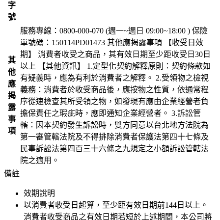
字
號
服務專線：0800-000-070 (週一~週日 09:00~18:00 ) 保險
單號碼：150114PD01473 其他應揭露事項 【收受日效
期】 消費者收受之商品，其有效日期至少距收受日30日
其
以上 【其他資訊】 1.定型化契約解釋原則：契約條款如
他
有疑義時，應為有利於消費者之解釋。 2.受領物之檢視
應
義務：消費者於收受商品後，應按物之性質，依通常程
揭
序從速檢查其所受領之物，如發現有應由企業經營者負
露
擔保責任之瑕疵時，應即通知企業經營者。 3.訴訟管
事
轄：因本契約發生訴訟時，雙方同意以台北地方法院為
項
第一審管轄法院及不得排除消費者保護法第四十七條及
民事訴訟法第四百三十六條之九規定之小額訴訟管轄法
院之適用。
備註
效期說明
以消費者收受日起算，至少距有效日期前
144
日以上。
消費者收受商品之有效日期若短於上述期間，本公司將