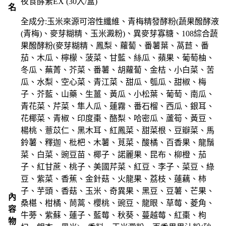
夜食酵素EX (30入/盒)
名
全成分:玉米來源可溶性纖維、青梅精發酵粉(蔬果醱酵液
(青梅)、麥芽糊精、玉米澱粉)、異麥芽寡糖、108綜合蔬
果醱酵粉(麥芽糊精、鳳梨、蘿蔔、番薯葉、萵苣、番
茄、木瓜、檸檬、菠菜、甘藍、絲瓜、蘋果、葡萄柚、
冬瓜、蕪菁、芥菜、番薯、胡蘿蔔、金桔、小白菜、苦
瓜、水梨、空心菜、青江菜、甜瓜、瓠瓜、甜椒、梅
子、芥藍、山藥、生薑、黃瓜、小松葉、葡萄、南瓜、
青花菜、芹菜、隼人瓜、蓮霧、番石榴、西瓜、銀耳、
花椰菜、青椒、印度棗、酪梨、哈密瓜、蘆筍、黃豆、
楊桃、薏苡仁、黑木耳、紅鳳菜、甜菜根、豆瓣菜、馬
鈴薯、釋迦、枇杷、木薯、莧菜、酸橘、百香果、龍鬚
菜、白菜、豌豆苗、椰子、諾麗果、昆布、柳橙、茄
子、紅甘蔗、桃子、美國芹菜、紅豆、李子、菜豆、綠
豆、紫菜、香蕉、金針菇、火龍果、荔枝、蓮藕、柿
子、芋頭、香菇、玉米、奇異果、黑豆、豆薯、芒果、
內
桑椹、柑橘、茼蒿、櫻桃、豌豆、龍眼、草莓、菱角、
容
牛蒡、紫蘇、蓮子、藍莓、秋葵、蔓越莓、紅棗、枸
物