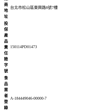
商
台北市松山區東興路8號7樓
地
址
投
保
產
品
150114PD01473
責
任
險
字
號
食
品
業
者
A-184449046-00000-7
登
錄