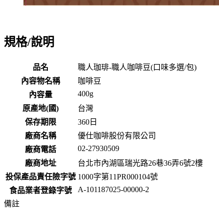
規格/說明
品名
職人珈琲-職人咖啡豆(口味多選/包)
內容物名稱
咖啡豆
400g
內容量
原產地(國)
台灣
保存期限
360
日
廠商名稱
優仕咖啡股份有限公司
02-27930509
廠商電話
廠商地址
台北市內湖區瑞光路26巷36弄6號2樓
投保產品責任險字號
1000字第11PR000104號
A-101187025-00000-2
食品業者登錄字號
備註