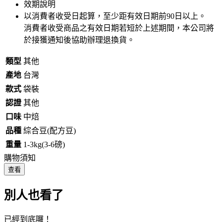
效期說明
以消費者收受日起算，至少距有效日期前
90
日以上。
消費者收受商品之有效日期若短於上述期間，本公司將
於接獲通知後協助辦理退換貨。
類型
其他
產地
台灣
款式
袋裝
認證
其他
口味
中焙
品種
綜合豆(配方豆)
重量
1-3kg(3-6磅)
購物須知
查看
別人也看了
已經到底囉！