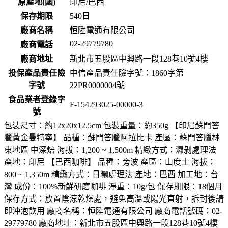
原產地(國)
印尼/巴西
保存期限
540
日
廠商名稱
恒陞電通有限公司
02-29779780
廠商電話
廠商地址
新北市五股區中興路一段128巷10號4樓
投保產品責任險
中信產品責任險字號：1860字第
字號
22PR0000004號
食品業者登錄字
F-154293025-00000-3
號
包裝尺寸：約12x20x12.5cm 包裝重量：約350g 【印尼蘇門答
臘黃金曼特寧】 品種：蘇門答臘阿拉比卡 產區：蘇門答臘林
東地區 中深焙 海拔：1,200 ~ 1,500m 精緻方式：濕剝處理法
產地：印尼 【巴西咖啡】 品種：旁波 產區：山度士 海拔：
800 ~ 1,350m 精緻方式：日曬處理法 產地：巴西 加工地：台
灣 成份：100%新鮮研磨咖啡 淨重：10g/包 保存期限：18個月
保存方式：放置陰涼乾燥處，避免高溫或陽光直射，拆封後請
即沖泡飲用 廠商名稱：恒陞電通有限公司 廠商電話號碼：02-
29779780 廠商地址：新北市五股區中興路一段128巷10號4樓