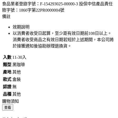
食品業者登錄字號：F-154293025-00000-3 投保中信產品責任
險字號：1860字第22PR0000004號
備註
效期說明
以消費者收受日起算，至少距有效日期前
108
日以上。
消費者收受商品之有效日期若短於上述期間，本公司將
於接獲通知後協助辦理退換貨。
入數
11-30入
類型
黑咖啡
產地
其他
款式
盒裝
認證
無
品種
其他
購物須知
查看