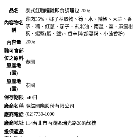
品名
泰式紅咖哩雞即食調理包 200g
雞肉35%、椰子萃取物、筍、水、辣椒、大蒜、香
內容物名
茅、糖、紅蔥、茄子、玄米油、南薑、鹽、麻瘋柑
稱
葉、蝦醬(蝦、鹽)、香辛料(胡荽粉、小茴香粉)
200g
內容量
雞可食部
位之原料
泰國
原產地
(國)
原產地
泰國
(國)
保存期限
540
日
廠商名稱
廣紘國際股份有限公司
(02)7730-1000
廠商電話
廠商地址
114台北市內湖區瑞光路288號8樓
投保產品