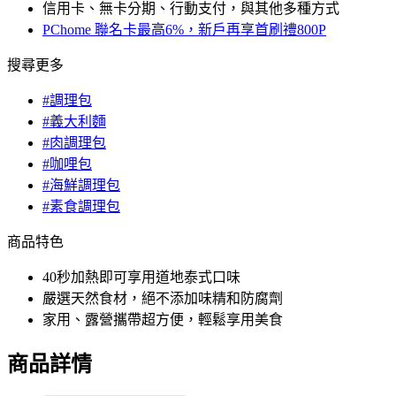
信用卡、無卡分期、行動支付，與其他多種方式
PChome 聯名卡最高6%，新戶再享首刷禮800P
搜尋更多
#調理包
#義大利麵
#肉調理包
#咖哩包
#海鮮調理包
#素食調理包
商品特色
40秒加熱即可享用道地泰式口味
嚴選天然食材，絕不添加味精和防腐劑
家用、露營攜帶超方便，輕鬆享用美食
商品詳情