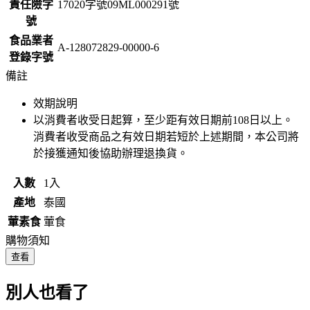
責任險字
17020字號09ML000291號
號
食品業者
A-128072829-00000-6
登錄字號
備註
效期說明
以消費者收受日起算，至少距有效日期前
108
日以上。
消費者收受商品之有效日期若短於上述期間，本公司將
於接獲通知後協助辦理退換貨。
入數
1入
產地
泰國
葷素食
葷食
購物須知
查看
別人也看了