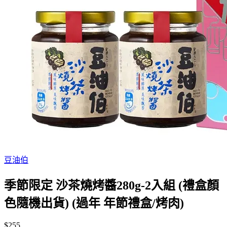
豆油伯
季節限定 沙茶燒烤醬280g-2入組 (禮盒顏
色隨機出貨) (過年 年節禮盒/烤肉)
$255