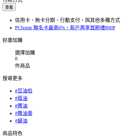
查看
信用卡、無卡分期、行動支付，與其他多種方式
PChome 聯名卡最高6%，新戶再享首刷禮800P
好康加購
選擇加購
0
件商品
搜尋更多
#豆油伯
#蔭油
#醬油
#醬油膏
#蠔油
商品特色