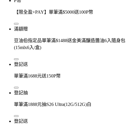
P幣
【限全盈+PAY】單筆滿$5000送100P幣
滿額贈
豆油伯指定品單筆滿$1488送金美滿釀造醬油6入隨身包
(15mlx6入/盒)
登記送
單筆滿1688元送150P幣
登記抽
單筆滿1888元抽S26 Ultra(12G/512G)白
登記送