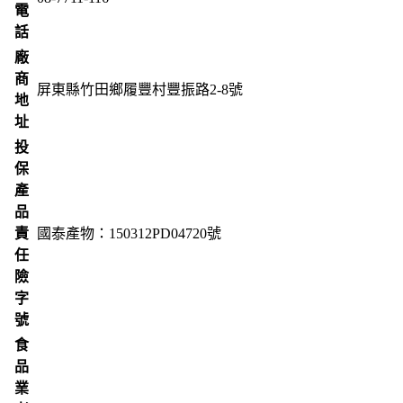
電
話
廠
商
屏東縣竹田鄉履豐村豐振路2-8號
地
址
投
保
產
品
責
國泰產物：150312PD04720號
任
險
字
號
食
品
業