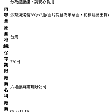
分為酪胺酸，請安心食用
內
容
沙茶燒烤醬280gx2瓶(圖片提盒為示意圖，花樣隨機出貨)
量
原
產
台灣
地
(國)
保
存
730
日
期
限
廠
商
六堆釀興業有限公司
名
稱
廠
商
08-7711-116