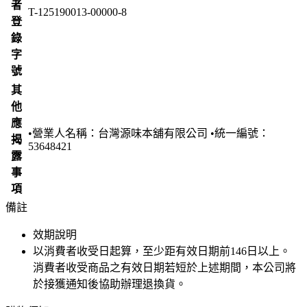
者
T-125190013-00000-8
登
錄
字
號
其
他
應
•營業人名稱：台灣源味本舖有限公司 •統一編號：
揭
53648421
露
事
項
備註
效期說明
以消費者收受日起算，至少距有效日期前
146
日以上。
消費者收受商品之有效日期若短於上述期間，本公司將
於接獲通知後協助辦理退換貨。