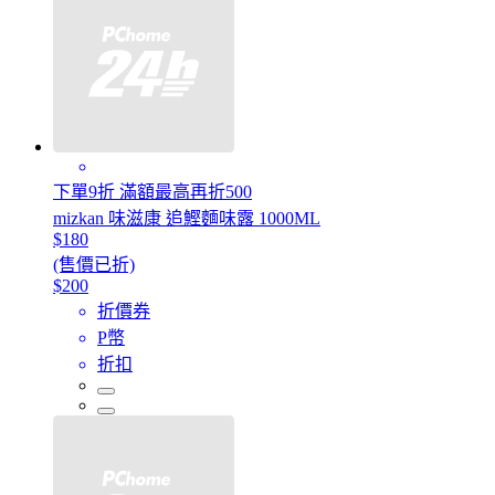
下單9折 滿額最高再折500
mizkan 味滋康 追鰹麵味露 1000ML
$180
(售價已折)
$200
折價券
P幣
折扣