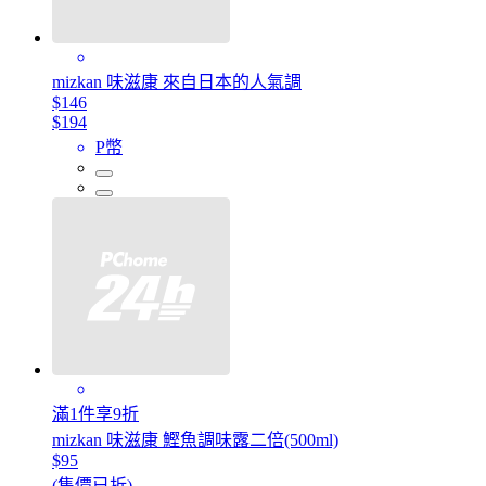
mizkan 味滋康 來自日本的人氣調
$146
$194
P幣
滿1件享9折
mizkan 味滋康 鰹魚調味露二倍(500ml)
$95
(售價已折)