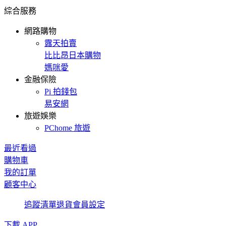
綜合服務
網路購物
露天拍賣
比比昂日本購物
媽咪愛
金融保險
Pi 拍錢包
易安網
旅遊娛樂
PChome 旅遊
最近看過
購物車
我的訂單
顧客中心
追蹤清單
退貨
會員設定
下載 APP