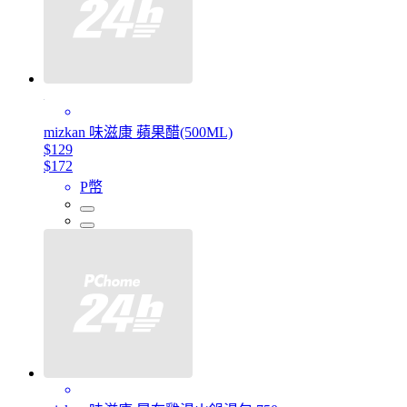
mizkan 味滋康 蘋果醋(500ML)
$129
$172
P幣