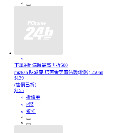
下單9折 滿額最高再折500
mizkan 味滋康 焙煎金芝麻沾醬(粗粒) 250ml
$139
(售價已折)
$155
折價券
P幣
折扣