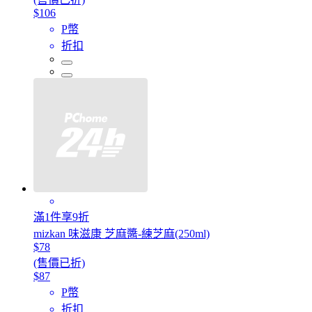
$106
P幣
折扣
滿1件享9折
mizkan 味滋康 芝麻醬-練芝麻(250ml)
$78
(售價已折)
$87
P幣
折扣