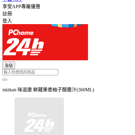
享受APP專屬優惠
註冊
登入
全站
mizkan 味滋康 鮮藏果香柚子醋醬汁(360ML)