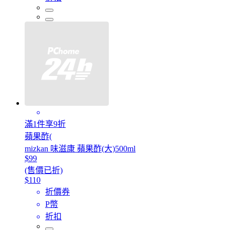
滿1件享9折
蘋果酢(
mizkan 味滋康 蘋果酢(大)500ml
$99
(售價已折)
$110
折價券
P幣
折扣