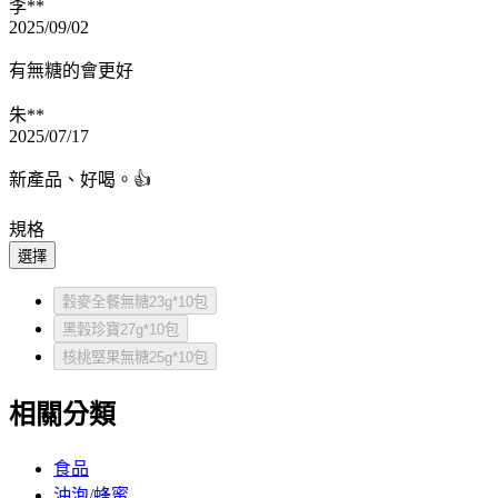
李**
2025/09/02
有無糖的會更好
朱**
2025/07/17
新產品、好喝。👍
規格
選擇
穀麥全餐無糖23g*10包
黑穀珍寶27g*10包
核桃堅果無糖25g*10包
相關分類
食品
沖泡/蜂蜜