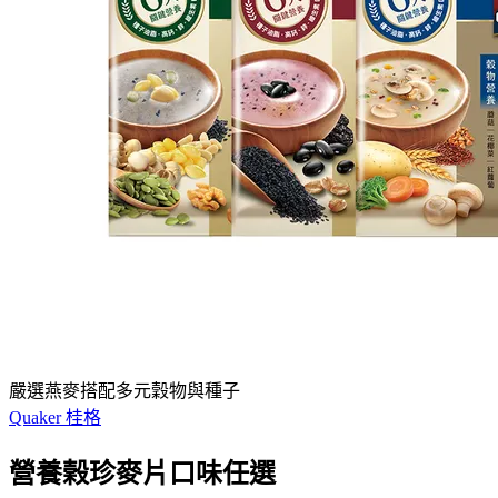
嚴選燕麥搭配多元穀物與種子
Quaker 桂格
營養榖珍麥片口味任選