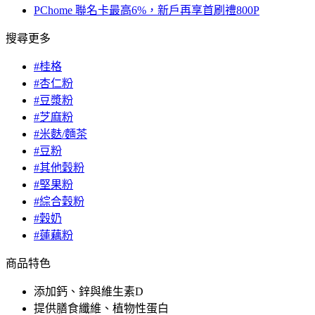
PChome 聯名卡最高6%，新戶再享首刷禮800P
搜尋更多
#桂格
#杏仁粉
#豆漿粉
#芝麻粉
#米麩/麵茶
#豆粉
#其他穀粉
#堅果粉
#綜合穀粉
#穀奶
#蓮藕粉
商品特色
添加鈣、鋅與維生素D
提供膳食纖維、植物性蛋白