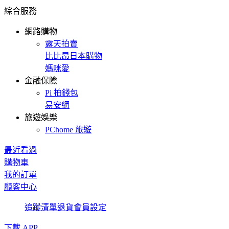
綜合服務
網路購物
露天拍賣
比比昂日本購物
媽咪愛
金融保險
Pi 拍錢包
易安網
旅遊娛樂
PChome 旅遊
最近看過
購物車
我的訂單
顧客中心
追蹤清單
退貨
會員設定
下載 APP