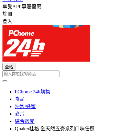
享受APP專屬優惠
註冊
登入
全站
PChome 24h購物
食品
沖泡/蜂蜜
麥片
綜合穀麥
Quaker桂格 全天然五麥系列口味任選