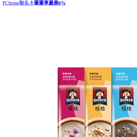
PChome聯名卡
筆筆享最高
6%