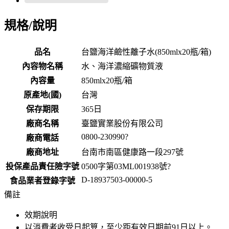
規格/說明
品名
台鹽海洋鹼性離子水(850mlx20瓶/箱)
內容物名稱
水、海洋濃縮礦物質液
內容量
850mlx20瓶/箱
原產地(國)
台灣
保存期限
365
日
廠商名稱
臺鹽實業股份有限公司
0800-230990?
廠商電話
廠商地址
台南市南區健康路一段297號
投保產品責任險字號
0500字第03ML001938號?
D-18937503-00000-5
食品業者登錄字號
備註
效期說明
以消費者收受日起算，至少距有效日期前
91
日以上。