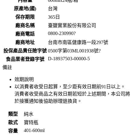
內容量
600mlx24瓶/箱
原產地(國)
台灣
保存期限
365
日
廠商名稱
臺鹽實業股份有限公司
0800-230990?
廠商電話
廠商地址
台南市南區健康路一段297號
投保產品責任險字號
0500字第03ML001938號?
D-18937503-00000-5
食品業者登錄字號
備註
效期說明
以消費者收受日起算，至少距有效日期前
91
日以上。
消費者收受商品之有效日期若短於上述期間，本公司將
於接獲通知後協助辦理退換貨。
類型
純水
款式
寶特瓶
401-600ml
容量