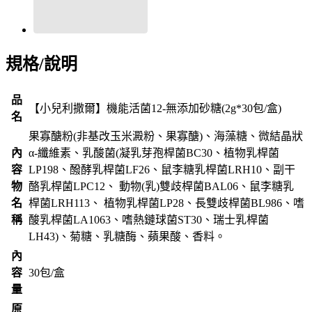
規格/說明
品
【小兒利撒爾】機能活菌12-無添加砂糖(2g*30包/盒)
名
果寡醣粉(非基改玉米澱粉、果寡醣)、海藻糖、微結晶狀
內
α-纖維素、乳酸菌(凝乳芽孢桿菌BC30、植物乳桿菌
容
LP198、醱酵乳桿菌LF26、鼠李糖乳桿菌LRH10、副干
物
酪乳桿菌LPC12、 動物(乳)雙歧桿菌BAL06、鼠李糖乳
名
桿菌LRH113、 植物乳桿菌LP28、長雙歧桿菌BL986、嗜
稱
酸乳桿菌LA1063、嗜熱鏈球菌ST30、瑞士乳桿菌
LH43)、菊糖、乳糖酶、蘋果酸、香料。
內
容
30包/盒
量
原