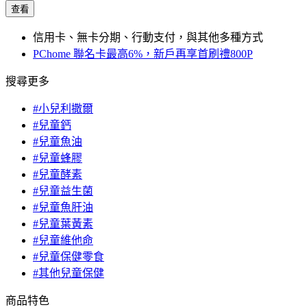
查看
信用卡、無卡分期、行動支付，與其他多種方式
PChome 聯名卡最高6%，新戶再享首刷禮800P
搜尋更多
#小兒利撒爾
#兒童鈣
#兒童魚油
#兒童蜂膠
#兒童酵素
#兒童益生菌
#兒童魚肝油
#兒童葉黃素
#兒童維他命
#兒童保健零食
#其他兒童保健
商品特色