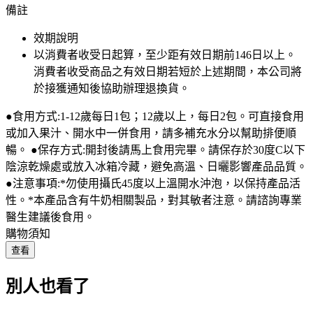
備註
效期說明
以消費者收受日起算，至少距有效日期前
146
日以上。
消費者收受商品之有效日期若短於上述期間，本公司將
於接獲通知後協助辦理退換貨。
●食用方式:1-12歲每日1包；12歲以上，每日2包。可直接食用
或加入果汁、開水中一併食用，請多補充水分以幫助排便順
暢。 ●保存方式:開封後請馬上食用完畢。請保存於30度C以下
陰涼乾燥處或放入冰箱冷藏，避免高溫、日曬影響產品品質。
●注意事項:*勿使用攝氏45度以上溫開水沖泡，以保持產品活
性。*本產品含有牛奶相關製品，對其敏者注意。請諮詢專業
醫生建議後食用。
購物須知
查看
別人也看了