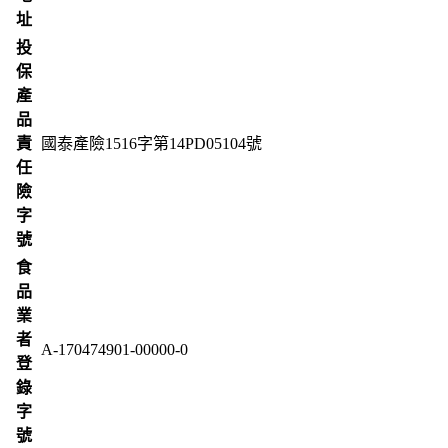
址
投
保
產
品
責
國泰產險1516字第14PD05104號
任
險
字
號
食
品
業
者
A-170474901-00000-0
登
錄
字
號