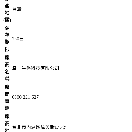
產
台灣
地
(國)
保
存
730
日
期
限
廠
商
幸一生醫科技有限公司
名
稱
廠
商
0800-221-627
電
話
廠
商
台北市內湖區潭美街175號
地