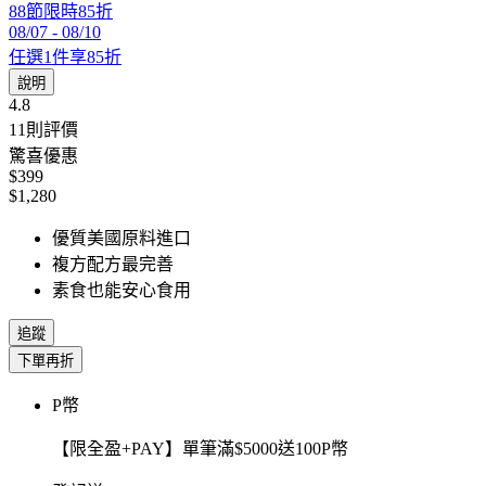
88節限時85折
08/07
-
08/10
任選1件享85折
說明
4.8
11
則評價
驚喜優惠
$399
$1,280
優質美國原料進口
複方配方最完善
素食也能安心食用
追蹤
下單再折
P幣
【限全盈+PAY】單筆滿$5000送100P幣