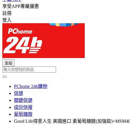
享受APP專屬優惠
註冊
登入
全站
PChome 24h購物
保健
關鍵保健
成份快搜
葡萄糖胺
Good Life得意人生 美國進口 素葡萄糖胺(加強錠)+MSM400