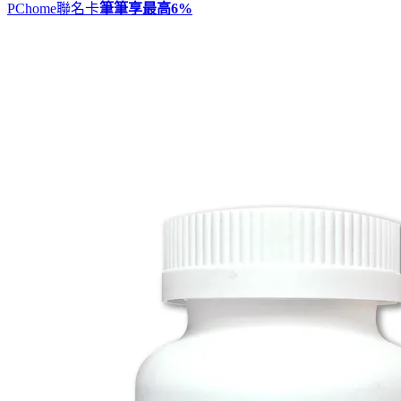
PChome聯名卡
筆筆享最高
6%