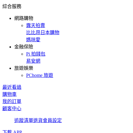
綜合服務
網路購物
露天拍賣
比比昂日本購物
媽咪愛
金融保險
Pi 拍錢包
易安網
旅遊娛樂
PChome 旅遊
最近看過
購物車
我的訂單
顧客中心
追蹤清單
退貨
會員設定
下載 APP