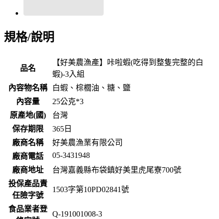
規格/說明
【好美農漁產】咔啦蝦(吃得到整隻完整的白
品名
蝦)-3入組
內容物名稱
白蝦、棕櫚油、糖、鹽
內容量
25公克*3
原產地(國)
台灣
保存期限
365
日
廠商名稱
好美農漁業有限公司
05-3431948
廠商電話
廠商地址
台灣嘉義縣布袋鎮好美里虎尾寮700號
投保產品責
1503字第10PD02841號
任險字號
食品業者登
Q-191001008-3