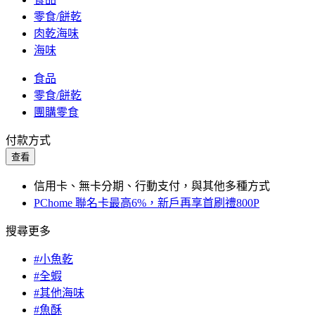
零食/餅乾
肉乾海味
海味
食品
零食/餅乾
團購零食
付款方式
查看
信用卡、無卡分期、行動支付，與其他多種方式
PChome 聯名卡最高6%，新戶再享首刷禮800P
搜尋更多
#小魚乾
#全蝦
#其他海味
#魚酥