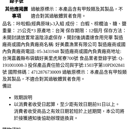
錄字號
其他應揭露
過敏原標示：本產品含有甲殼類及其製品，不
事項
適合對其過敏體質者食用。
品名：咔啦蝦(經典原味)-3入組 成份： 白蝦、棕櫚油、糖、鹽
重量： 25公克*3 原產地：台灣 保存期限：12個月 保存方法：
未開封請放置常溫陰涼處保存，開封後請盡速食用完畢 製造
廠商或國內負責廠商名稱: 好美農漁業有限公司 製造廠商或國
內負責廠商電話: 05-3431948 製造廠商或國內負責廠商地址:
台灣嘉義縣布袋鎮好美里虎尾寮700號 食品業者登錄字號: Q-
191001008-3 投保產品責任險公司與字號:1503字第10PD02841
號 國際條碼：4712876730009 過敏原標示：本產品含有甲殼類
及其製品，不適合對其過敏體質者食用。
備註
效期說明
以消費者收受日起算，至少距有效日期前
91
日以上。
消費者收受商品之有效日期若短於上述期間，本公司將
於接獲通知後協助辦理退換貨。