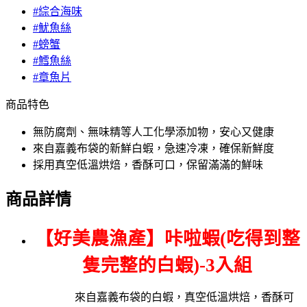
#綜合海味
#魷魚絲
#螃蟹
#鱈魚絲
#章魚片
商品特色
無防腐劑、無味精等人工化學添加物，安心又健康
來自嘉義布袋的新鮮白蝦，急速冷凍，確保新鮮度
採用真空低溫烘焙，香酥可口，保留滿滿的鮮味
商品詳情
【好美農漁產】咔啦蝦
(
吃得到整
隻完整的白蝦
)-3入組
來自嘉義布袋的白蝦，真空低溫烘焙，香酥可