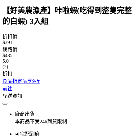
【好美農漁產】咔啦蝦(吃得到整隻完整
的白蝦)-3入組
折扣價
$391
網路價
$435
5.0
(2)
折扣
食品指定品享9折
前往
配送資訊
廠商出貨
本商品不受24h到貨限制
可宅配到府