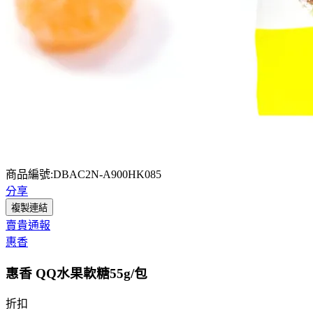
商品編號:DBAC2N-A900HK085
分享
複製連結
賣貴通報
惠香
惠香 QQ水果軟糖55g/包
折扣