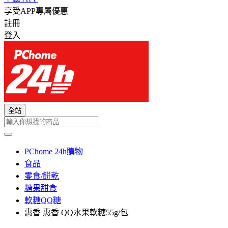
享受APP專屬優惠
註冊
登入
全站
PChome 24h購物
食品
零食/餅乾
糖果甜食
軟糖QQ糖
惠香 惠香 QQ水果軟糖55g/包