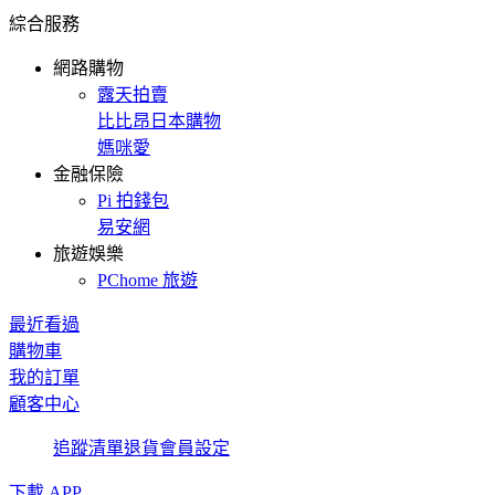
綜合服務
網路購物
露天拍賣
比比昂日本購物
媽咪愛
金融保險
Pi 拍錢包
易安網
旅遊娛樂
PChome 旅遊
最近看過
購物車
我的訂單
顧客中心
追蹤清單
退貨
會員設定
下載 APP