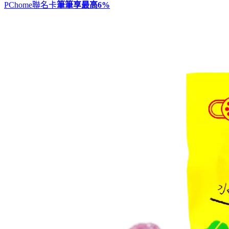
PChome聯名卡
筆筆享最高
6%