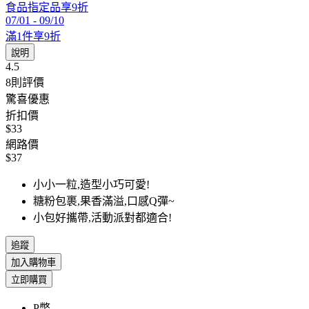
食品指定品享9折
07/01
-
09/10
滿1件享9折
說明
4.5
8
則評價
驚喜優惠
折扣價
$33
網路價
$37
小小一粒,造型小巧可愛!
糖粉包裹,果香滿溢,口感Q彈~
小包好攜帶,活動派對都適合!
追蹤
加入購物車
立即購買
P幣