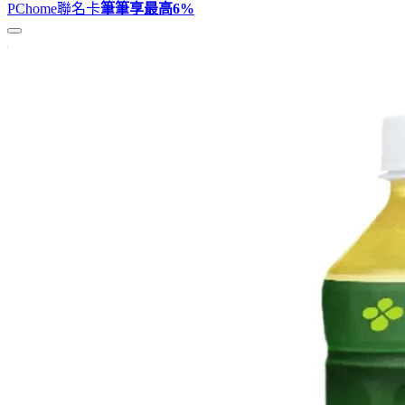
PChome聯名卡
筆筆享最高
6%