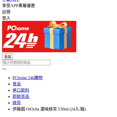
享受APP專屬優惠
註冊
登入
全站
PChome 24h購物
食品
進口飲料
即飲茶品
綠茶
伊藤園 OiOcha 濃味綠茶 530ml (24入/箱)