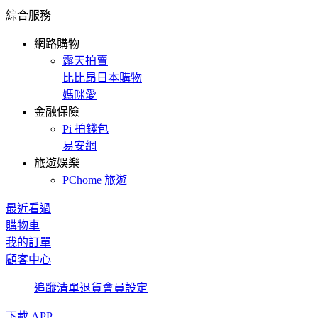
綜合服務
網路購物
露天拍賣
比比昂日本購物
媽咪愛
金融保險
Pi 拍錢包
易安網
旅遊娛樂
PChome 旅遊
最近看過
購物車
我的訂單
顧客中心
追蹤清單
退貨
會員設定
下載 APP