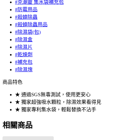
#克潮靈 集水袋補充包
#防霉用品
#殺蟑除蟲
#殺蟑除蟲用品
#除濕袋(包)
#除濕盒
#除濕片
#乾燥劑
#補充包
#除濕塊
商品特色
★ 通過SGS無毒測試，使用更安心
★ 獨家超強吸水顆粒，除濕效果看得見
★ 獨家專利集水袋，輕鬆替換不沾手
相關商品