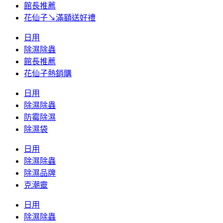
館長推薦
花仙子↘滿額送好禮
日用
除濕除蟲
館長推薦
花仙子熱銷購
日用
除濕除蟲
防霉除濕
除濕袋
日用
除濕除蟲
除濕品牌
克潮靈
日用
除濕除蟲