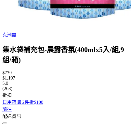
克潮靈
集水袋補充包-晨露香氛(400mlx5入/組,9
組/箱)
$739
$1,197
5.0
(263)
折扣
日用箱購 2件折$100
前往
配送資訊