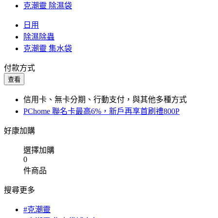
克潮靈 除濕袋
日用
除濕除蟲
克潮靈 集水袋
付款方式
查看
信用卡、無卡分期、行動支付，與其他多種方式
PChome 聯名卡最高6%，新戶再享首刷禮800P
好康加購
選擇加購
0
件商品
搜尋更多
#克潮靈