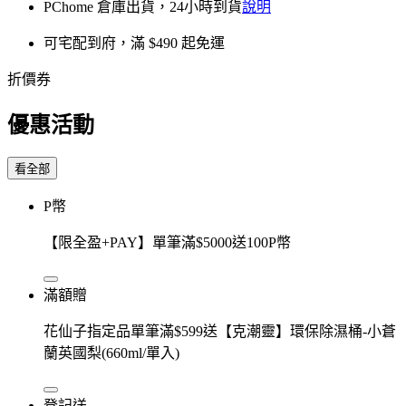
PChome 倉庫出貨，24小時到貨
說明
可宅配到府，滿 $490 起免運
折價券
優惠活動
看全部
P幣
【限全盈+PAY】單筆滿$5000送100P幣
滿額贈
花仙子指定品單筆滿$599送【克潮靈】環保除濕桶-小蒼
蘭英國梨(660ml/單入)
登記送